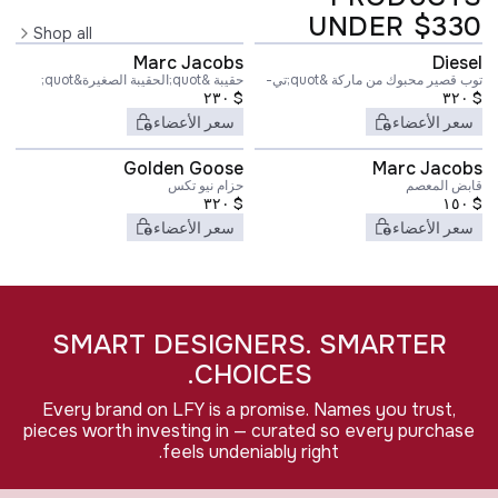
UNDER $330
Shop all
Marc Jacobs
Diesel
توب قصير محبوك من ماركة &quot;تي-
حقيبة &quot;الحقيبة الصغيرة&quot;
$
٣٢٠
ويليت&quot;
$
٢٣٠
سعر الأعضاء
سعر الأعضاء
Golden Goose
Marc Jacobs
قابض المعصم
حزام نيو تكس
٣٢٠
$
١٥٠
$
سعر الأعضاء
سعر الأعضاء
SMART DESIGNERS. SMARTER
CHOICES.
Every brand on LFY is a promise. Names you trust,
pieces worth investing in — curated so every purchase
feels undeniably right.