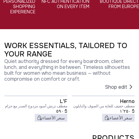
PERSONALIZED
NFC AUTHENTICATION
BOUTIQUE DIRECT
SHOPPING
ON EVERY ITEM
FROM EUROPE
EXPERIENCE
WORK ESSENTIALS, TAILORED TO
YOUR RANGE
Quiet authority dressed for every boardroom, client
lunch, and everything in between. Timeless silhouettes
built for women who mean business — without
compromise on comfort or craft.
Shop edit
L'F
Herno
معطف خفيف للغاية من الصوف والنايلون
معطف ترنش أسود مزدوج الصدر مع حزام
$
١٬٢٥٠
$
٥٩٠
مطابق من قماش الكادي للنساء
سعر الأعضاء
سعر الأعضاء
PRODUCTS