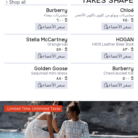
TAKES SHAPE
Shop all
Burberry
Chloé
تيشيرتات وبولو من كلوي باللون الأخضر
تيشيرتات بيضاء
٦٠٠
$
٧٥٠
$
سعر الأعضاء
سعر الأعضاء
Stella McCartney
HOGAN
Orange top
H619 Leather Biker Boot
٥٧٠
$
٨٣٠
$
سعر الأعضاء
سعر الأعضاء
Golden Goose
Burberry
Sequined mini dress
Check bucket hat
٨٨٠
$
٥٠٠
$
سعر الأعضاء
سعر الأعضاء
Limited Time. Unlimited Taste.