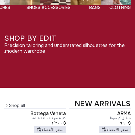
CHES
SHOES
ACCESSORIES
BAGS
CLOTHING
SHOP BY EDIT
Precision tailoring and understated silhouettes for the
QUIET POWER
modern wardrobe.
Shop edit
DRESSING
COMFORTABLE
Shop edit
LUXURY
FOREVER
Shop edit
CLASSICS
NEW ARRIVALS
Shop all
Bottega Veneta
ARMA
بنطال كريمونا
كنزة صوفية بياقة عالية
١٬٢٠٠
$
٩٦٠
$
سعر الأعضاء
سعر الأعضاء