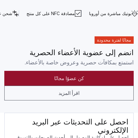
بوتيك مباشرة من أوروبا
مصادقة NFC على كل منتج
شحن عا
مجانًا لفترة محدودة
انضم إلى عضوية الأعضاء الحصرية
استمتع بمكافآت حصرية وعروض خاصة بالأعضاء.
كن عضوًا مجانًا
اقرأ المزيد
احصل على التحديثات عبر البريد
الإلكتروني
احصل على إمكانية الوصول إلى أحدث الصيحات والتسوق