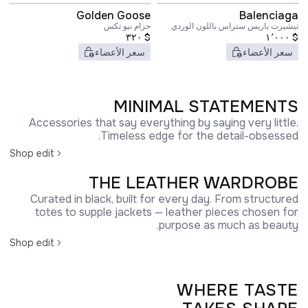
Golden Goose
Balenciaga
تيشيرت باريس ستراس باللون الوردي
حزام نيو تكس
٣٢٠
$
١٬٠٠٠
$
سعر الأعضاء
سعر الأعضاء
MINIMAL STATEMENTS
Accessories that say everything by saying very little.
Timeless edge for the detail-obsessed.
Shop edit
THE LEATHER WARDROBE
Curated in black, built for every day. From structured
totes to supple jackets — leather pieces chosen for
purpose as much as beauty.
Shop edit
WHERE TASTE