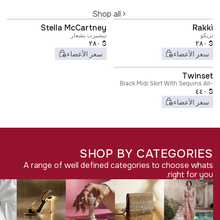
Shop all
Stella McCartney
Rakkì
تريكو
تيشيرت بشعار
٢٨٠
$
٢٨٠
$
سعر الأعضاء
سعر الأعضاء
Twinset
Black Midi Skirt With Sequins All-
Over in Technical Fabric Woman
٤٤٠
$
سعر الأعضاء
SHOP BY CATEGORIES
A range of well defined categories to choose whats
right for you.