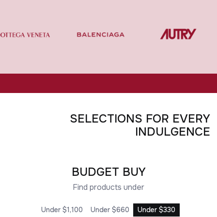
SELECTIONS FOR EVERY
UNDER $1,100
UNDER $330
UNDER $660
UNDER $880
INDULGENCE
BUDGET BUY
Find products under
Under $1,100
Under $660
Under $330