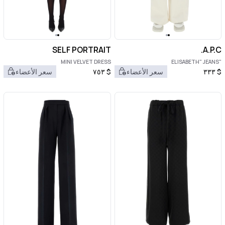
SELF PORTRAIT
A.P.C.
MINI VELVET DRESS
"ELISABETH" JEANS
$
٣٣٣
سعر الأعضاء
$
٧٥٣
سعر الأعضاء