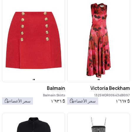
Balmain
Victoria Beckham
Balmain Skirts
1325WDR006434B|097
$
١٬٦٦٧
سعر الأعضاء
$
١٬٩٣٦
سعر الأعضاء