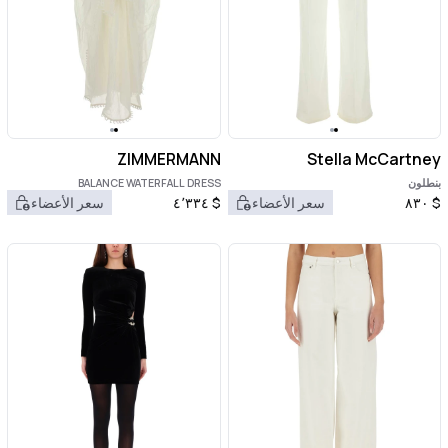
ZIMMERMANN
Stella McCartney
بنطلون
BALANCE WATERFALL DRESS
$
٨٣٠
سعر الأعضاء
$
٤٬٣٣٤
سعر الأعضاء