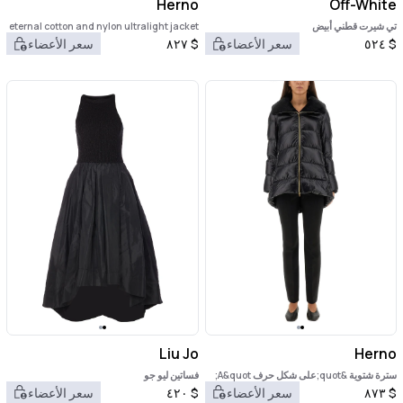
Herno
Off-White
تي شيرت قطني أبيض
eternal cotton and nylon ultralight jacket
$
٥٢٤
سعر الأعضاء
$
٨٢٧
سعر الأعضاء
Liu Jo
Herno
سترة شتوية &quot;على شكل حرف A&quot;
فساتين ليو جو
$
٨٧٣
سعر الأعضاء
$
٤٢٠
سعر الأعضاء