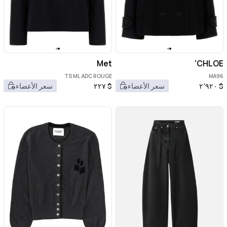
Met
CHLOE'
TS ML ADC ROUGE
MA96
$
٢٬٩٢٠
سعر الأعضاء
$
٢٢٧
سعر الأعضاء