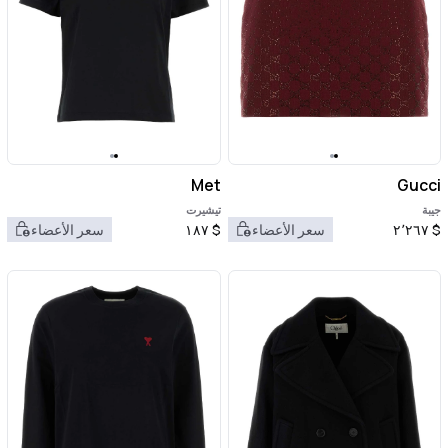
Met
Gucci
جيبة
تيشيرت
$
٢٬٢٦٧
سعر الأعضاء
$
١٨٧
سعر الأعضاء