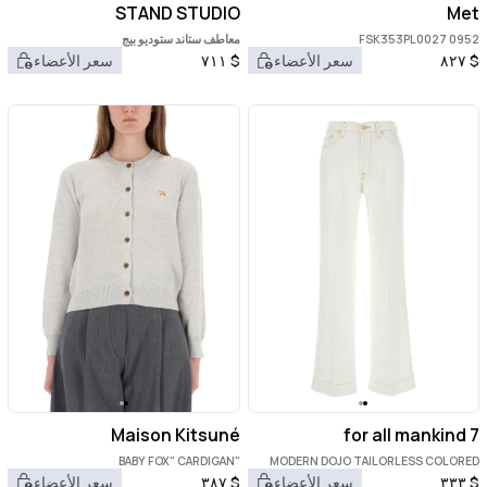
STAND STUDIO
Met
FSK353PL0027 0952
معاطف ستاند ستوديو بيج
$
٨٢٧
سعر الأعضاء
$
٧١١
سعر الأعضاء
Maison Kitsuné
7 for all mankind
"BABY FOX" CARDIGAN
MODERN DOJO TAILORLESS COLORED
TENCEL BLANC
$
٣٣٣
سعر الأعضاء
$
٣٨٧
سعر الأعضاء