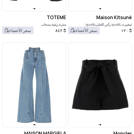
TOTEME
Maison Kitsuné
تيشيرت &quot;رأس الثعلب&quot;
سترة ريفية بسحاب
$
١٢٠
سعر الأعضاء
$
٨٤٢
سعر الأعضاء
MAISON MARGIELA
Moncler