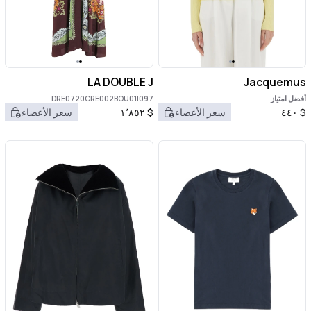
LA DOUBLE J
Jacquemus
أفضل امتياز
DRE0720CRE002BOU01|097
$
٤٤٠
سعر الأعضاء
$
١٬٨٥٢
سعر الأعضاء