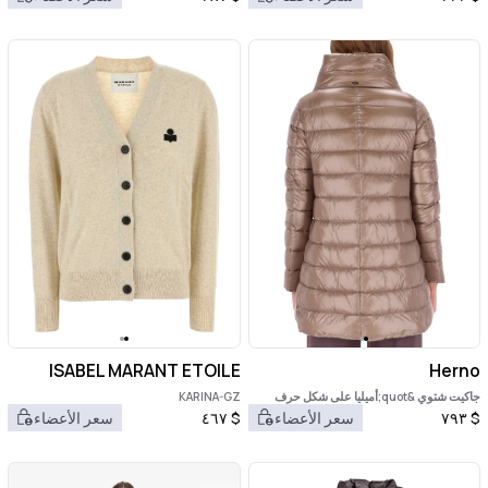
ISABEL MARANT ETOILE
Herno
جاكيت شتوي &quot;أميليا على شكل حرف
KARINA-GZ
A&quot;
$
٧٩٣
سعر الأعضاء
$
٤٦٧
سعر الأعضاء