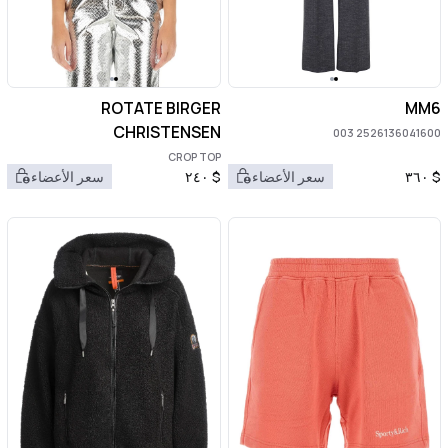
ROTATE BIRGER
MM6
CHRISTENSEN
2526136041600 003
CROP TOP
$
٣٦٠
سعر الأعضاء
$
٢٤٠
سعر الأعضاء