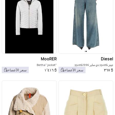
MooRER
Diesel
جينز &quot;دي ساير 1996&quot;
"Bertha" jacket
$
٣٦٧
سعر الأعضاء
$
١٬٤١٦
سعر الأعضاء