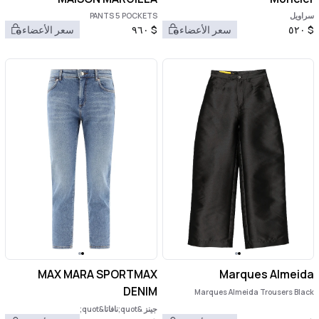
سراويل
PANTS 5 POCKETS
$
٥٢٠
سعر الأعضاء
$
٩٦٠
سعر الأعضاء
MAX MARA SPORTMAX
Marques Almeida
DENIM
Marques Almeida Trousers Black
جينز &quot;نافاتا&quot;