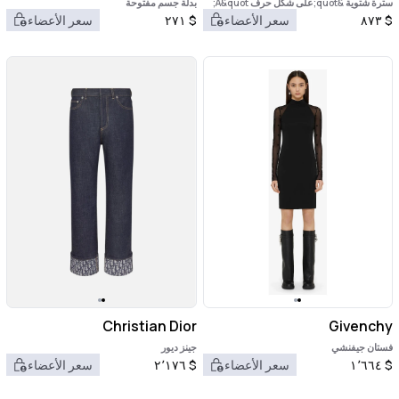
سترة شتوية &quot;على شكل حرف A&quot;
بدلة جسم مفتوحة
$
٨٧٣
سعر الأعضاء
$
٢٧١
سعر الأعضاء
Christian Dior
Givenchy
فستان جيفنشي
جينز ديور
$
١٬٦٦٤
سعر الأعضاء
$
٢٬١٧٦
سعر الأعضاء