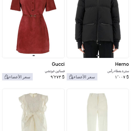
Gucci
Herno
سترة بغطاء رأس
فساتين غوتشي
$
١٬٠٠٧
سعر الأعضاء
$
٩٬٢٧٣
سعر الأعضاء