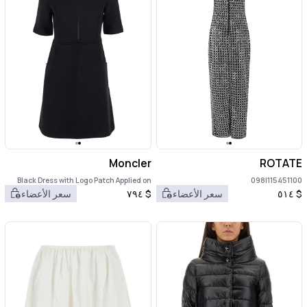
Moncler
ROTATE
Black Dress with Logo Patch Applied on
115451100|098
the Sleeve in Cotton Blend Woman
$
٥١٤
سعر الأعضاء
$
٧٩٤
سعر الأعضاء