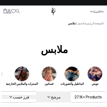
إغلاق
النساء
الكل
النساء
الرجال
الأطفال
الحياة
.
الصفحة الرئيسية
/
نحيف
/
ملابس
ملابس
توبس
البناطيل والشورتات
فساتين
السترات والملابس الخارجية
Products
27.1K+
مرشح
فرز حسب