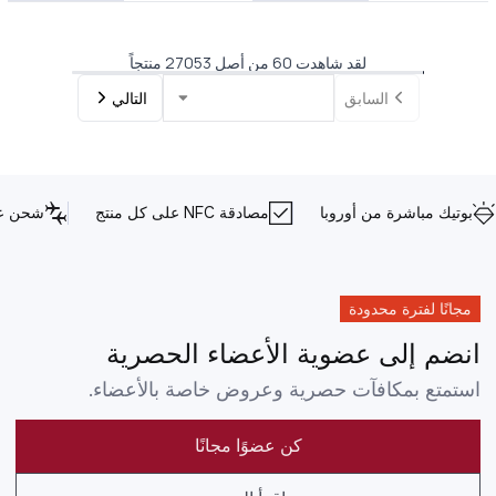
لقد شاهدت 60 من أصل 27053 منتجاً
السابق
التالي
بوتيك مباشرة من أوروبا
مصادقة NFC على كل منتج
شحن عا
مجانًا لفترة محدودة
انضم إلى عضوية الأعضاء الحصرية
استمتع بمكافآت حصرية وعروض خاصة بالأعضاء.
كن عضوًا مجانًا