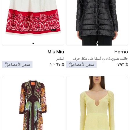
Miu Miu
Herno
جاكيت شتوي &quot;أميليا على شكل حرف
التنانير
A&quot;
$
٧٩٣
سعر الأعضاء
$
٢٬٠٦٧
سعر الأعضاء