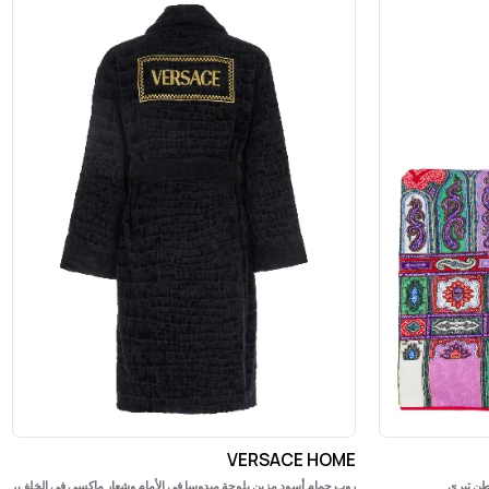
VERSACE HOME
طن تيري
روب حمام أسود مزين بلوحة ميدوسا في الأمام وشعار ماكسي في الخلف،