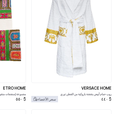
ETRO HOME
VERSACE HOME
روب حمام أبيض بنقشة باروكية من القطن تيري
مجموعة إسفنجات منقوشة م
٥٥٠
$
٤٤٠
$
سعر الأعضاء