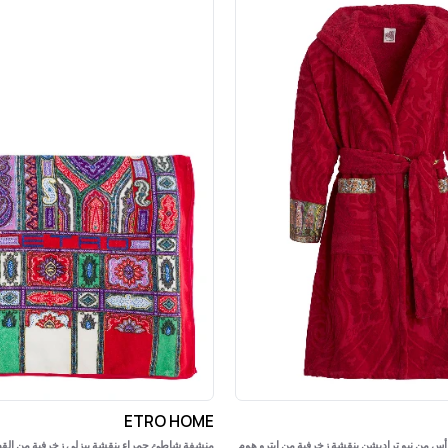
ETRO HOME
أس من نيو تراديشن بنقشة زخرفية من إيترو هوم
منشفة شاطئ حمراء بنقشة بيزلي زخرفية من الق