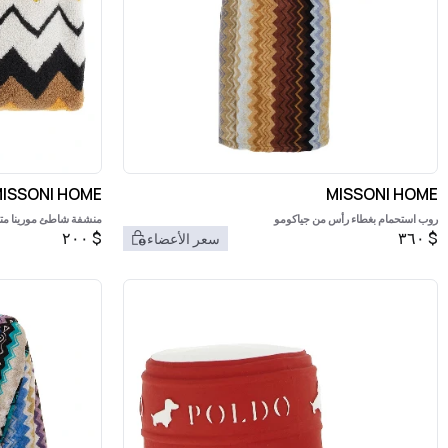
ISSONI HOME
MISSONI HOME
روب استحمام بغطاء رأس من جياكومو
منشفة شاطئ مورينا متع
للمنزل
٢٠٠
$
٣٦٠
$
سعر الأعضاء