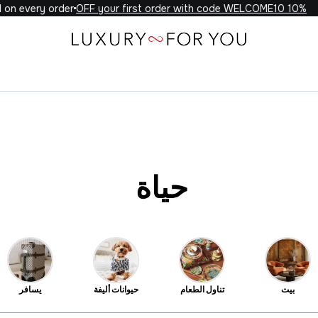
ery order
10% OFF your first order with code WELCOME10
حياة
بيت
تناول الطعام
حيوانات أليفة
يسافر