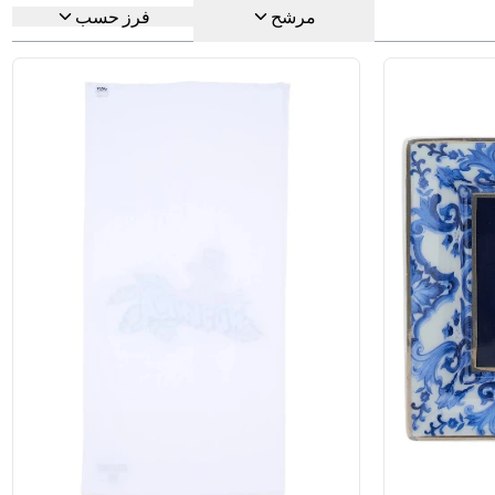
مرشح
فرز حسب