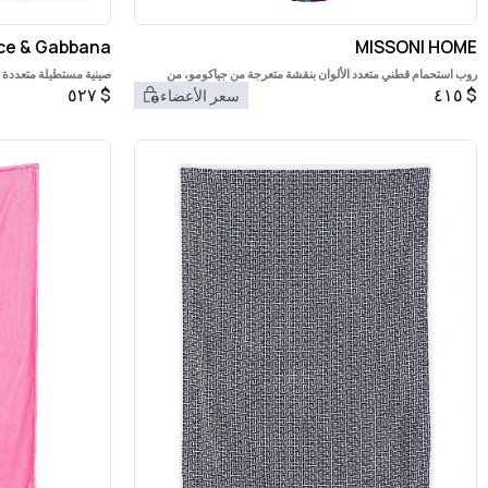
ce & Gabbana
MISSONI HOME
روب استحمام قطني متعدد الألوان بنقشة متعرجة من جياكومو، من
صينية مستطيلة متعددة ا
ميسوني هوم
المطلي
٥٢٧
$
٤١٥
$
سعر الأعضاء