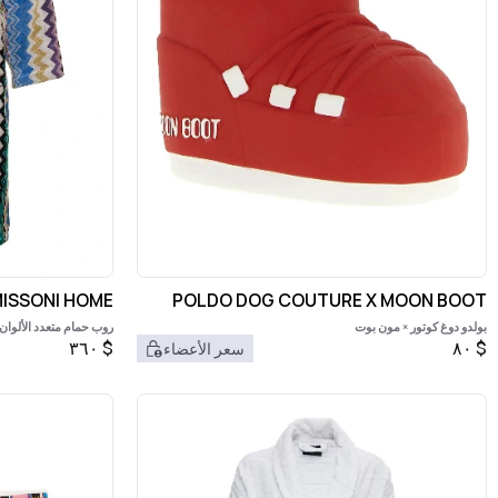
ISSONI HOME
POLDO DOG COUTURE X MOON BOOT
بولدو دوغ كوتور × مون بوت
روب حمام متعدد الألوا
٣٦٠
$
٨٠
$
سعر الأعضاء