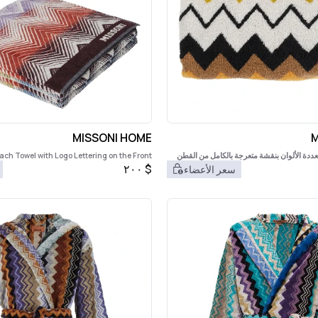
MISSONI HOME
M
ددة الألوان بنقشة متعرجة بالكامل من القطن
ach Towel with Logo Lettering on the Front
and ZigZag Motif in Cotton Home
٢٠٠
$
سعر الأعضاء