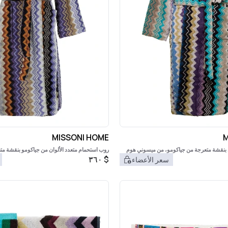
MISSONI HOME
M
ن بنقشة متعرجة من جياكومو، من ميسوني هوم
روب استحمام متعدد الألوان من جياكومو بنقشة م
٣٦٠
$
سعر الأعضاء