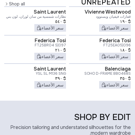
UNREPEATED
Shop all
Saint Laurent
Vivienne Westwood
قفازات فيفيان ويستوود
نظارات شمسية من سان لوران، لون بني
٥٤٠
$
١٩٠
$
سعر الأعضاء
سعر الأعضاء
Federica Tosi
Federica Tosi
FT25BR04 S|097
FT25EA05|096
٢١٠
$
١٨٠
$
سعر الأعضاء
سعر الأعضاء
Saint Laurent
Balenciaga
YSL SL M136 SNG
SOHO D-FRAME BB0468S
٣٩٠
$
٣٥٠
$
سعر الأعضاء
سعر الأعضاء
SHOP BY EDIT
Precision tailoring and understated silhouettes for the
modern wardrobe.