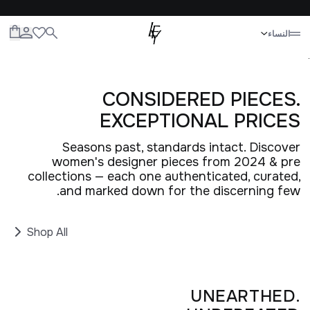
إغلاق
النساء
الكل
النساء
الرجال
الأطفال
الحياة
.
CONSIDERED PIECES.
EXCEPTIONAL PRICES
Seasons past, standards intact. Discover
women's designer pieces from 2024 & pre
collections — each one authenticated, curated,
and marked down for the discerning few.
Shop All
UNEARTHED.