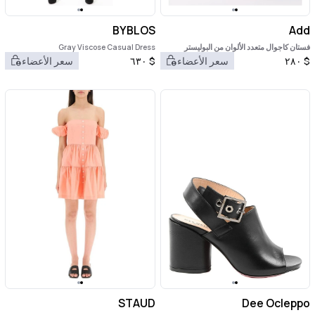
BYBLOS
Add
فستان كاجوال متعدد الألوان من البوليستر
Gray Viscose Casual Dress
$
٢٨٠
سعر الأعضاء
$
٦٣٠
سعر الأعضاء
STAUD
Dee Ocleppo