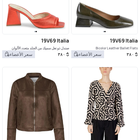
19V69 Italia
19V69 Italia
Bicolor Leather Ballet Flats
صندل ذو نعل سميك من الجلد متعدد الألوان
$
٣٨٠
سعر الأعضاء
$
٣٨٠
سعر الأعضاء