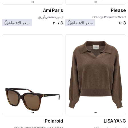
Ami Paris
Please
Orange Polyester Scarf
تيشيرت قطني أزرق
$
٦٤
سعر الأعضاء
$
٣٠٧
سعر الأعضاء
Polaroid
LISA YANG
سويت شيرت بني من الكشمير
Brown Polycarbonate Sunglasses