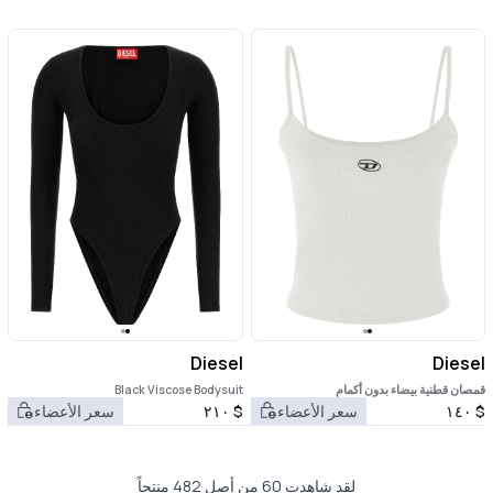
Diesel
Diesel
قمصان قطنية بيضاء بدون أكمام
Black Viscose Bodysuit
$
١٤٠
سعر الأعضاء
$
٢١٠
سعر الأعضاء
لقد شاهدت 60 من أصل 482 منتجاً