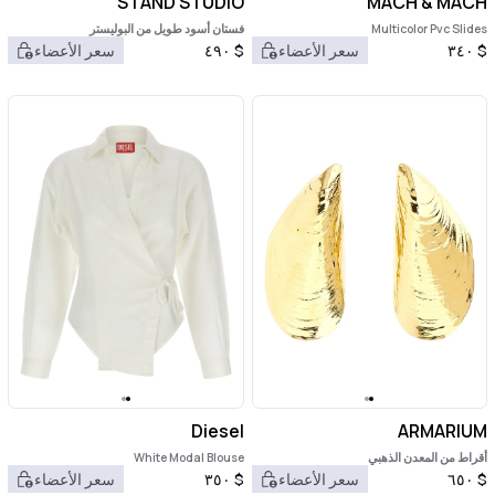
STAND STUDIO
MACH & MACH
Multicolor Pvc Slides
فستان أسود طويل من البوليستر
$
٣٤٠
سعر الأعضاء
$
٤٩٠
سعر الأعضاء
Diesel
ARMARIUM
أقراط من المعدن الذهبي
White Modal Blouse
$
٦٥٠
سعر الأعضاء
$
٣٥٠
سعر الأعضاء