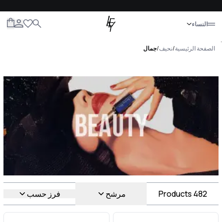
إغلاق
النساء
الكل
النساء
الرجال
الأطفال
الحياة
.
الصفحة الرئيسية
/
نحيف
/
جمال
جمال Luxury For You جمال
482
Products
مرشح
فرز حسب