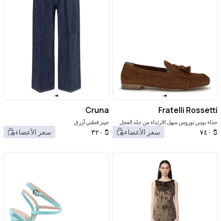
Cruna
Fratelli Rossetti
حذاء بوس توروس سهل الارتداء من جلد العجل
جينز قطني أزرق
البني
$
٧٤٠
سعر الأعضاء
$
٣٢٠
سعر الأعضاء