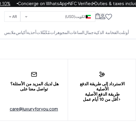
ur first order with code WELCOME10
Concierge on WhatsApp
NFC Verified
Duties & taxes include
الكويت
(USD)
AR
ابحث عن العلامات التجارية والفئات والمنتجات
أوتلت
الفخامة الذكية
جمال
الساعات
المجوهرات
مُكَمِّلات
أحذية
أكياس
ملابس
الحياة
الأطفال
الرجال
النساء
الكل
الاسترداد إلى طريقة الدفع 
تواصل معنا على
<أقل من 10 أيام عمل
care@luxuryforyou.com