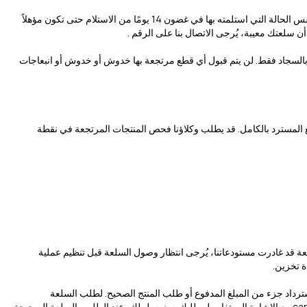
6538-876-50-971+ إذا استلمت منتجًا تالفًا أو ليس المنتج الذي طلبته، يُرجى الترتيب لإرجاع المنتج إلينا باستخدام عملية الإرجاع أعلاه. يجب إرجاع المنتج في نفس الحالة التي استلمته بها في غضون 14 يومًا من الاستلام حتى تكون مؤهلاً
ن سلعتك معيبة، يُرجى الاتصال بنا على الرقم .
اة بالسجاد فقط. لن يتم قبول أي قطع مرتجعة بها خدوش أو خدوش أو انبعاجات
بلغ المسترد بالكامل. قد يطلب وكلاؤنا فحص المنتجات المرتجعة في نقطة
لعة قد غادرت مستودعاتنا، يُرجى انتظار وصول السلعة قبل تنظيم عملية
ة تخزين.
سترداد جزء من المبلغ المدفوع أو طلب المنتج الصحيح. لطلب السلعة
ca
مع الإشارة إلى تفاصيل طلبك. سنرسل لك، عند الطلب، السلعة الصحيحة