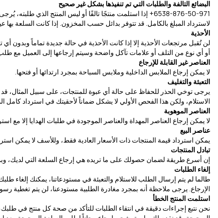
البضائع التالفة والطلبات التي تم تنفيذها بشكل غير صحيح
لاسترداد المبلغ بالكامل. قد تتوفر بدائل حسب المخزون. إذا كانت السلعة بها ع
الأحذية
لن تُقبل مرتجعات الأحذية إلا إذا كانت الأحذية في حالة جديدة تماماً وبدون 
أو أي نوع من التلف أو علامات تآكل واضحة وسيتم إرجاعها إلى العميل مع طل
العناصر غير القابلة للإرجاع
لا يمكن إرجاع الملابس الداخلية وملابس السباحة بمجرد ارتدائها أو فتحها.
التعبئة والتغليف
يرجى توخي الحذر للحفاظ على حالة أي عبوة للمنتجات، على سبيل المثال، قد تمن
الاستلام، ولكن هذا الفحص الأولي لا يشكل ضماناً لأحقيتك في استرداد كامل الم
العناصر الموهوبة
لا يمكن إرجاع العناصر المهداة والعناصر الموجودة في طلبات الهدايا إلا مع استر
عناصر البيع
يمكن استرداد قيمة المنتجات ذات الأسعار العادية فقط، وللأسف لا يمكن استرد
تبادل المنتجات
إن أسرع طريقة لضمان حصولك على ما تريده هي إرجاع السلعة التي لديك، وبمج
إلغاء الطلبات
طالما لم يتم إرسال الطلب للاستلام والتعبئة في مستودعاتنا، يمكنك إلغاء طلب
الإرجاع. يرجى ملاحظة أنه بمجرد مغادرة الطلبية مستودعنا، لن يتم تغطية رسوم
استلمت المنتج الخطأ
نحن نتبع إجراءات دقيقة في انتقاء الطلبات للتأكد من صحة كل منتج في طلبك، و
الصحيحة، قد نقدم لك ملصق شحن إرجاع مجاناً لطلب السلعة الصحيحة. بعد است