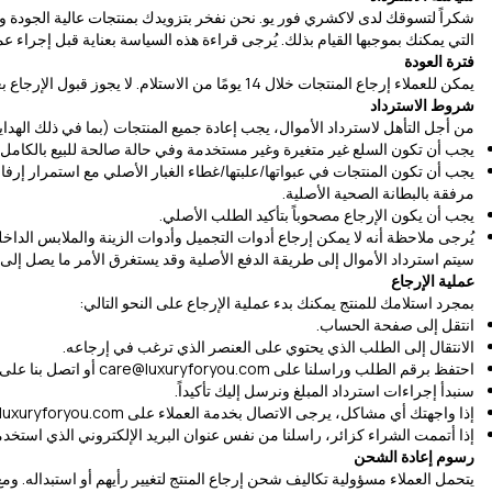
شكراً لتسوقك لدى لاكشري فور يو. نحن نفخر بتزويدك بمنتجات عالية الجودة وخدم
التي يمكنك بموجبها القيام بذلك. يُرجى قراءة هذه السياسة بعناية قبل إجراء عم
فترة العودة
يمكن للعملاء إرجاع المنتجات خلال 14 يومًا من الاستلام. لا يجوز قبول الإرجاع بعد هذه الفترة.
شروط الاسترداد
من أجل التأهل لاسترداد الأموال، يجب إعادة جميع المنتجات (بما في ذلك الهدايا الترويجية المصاحبة للطل
يجب أن تكون السلع غير متغيرة وغير مستخدمة وفي حالة صالحة للبيع بالكامل (أو 
يجب أن تكون المنتجات في عبواتها/علبتها/غطاء الغبار الأصلي مع استمرار إرفاق
مرفقة بالبطانة الصحية الأصلية.
يجب أن يكون الإرجاع مصحوباً بتأكيد الطلب الأصلي.
يُرجى ملاحظة أنه لا يمكن إرجاع أدوات التجميل وأدوات الزينة والملابس الداخل
سيتم استرداد الأموال إلى طريقة الدفع الأصلية وقد يستغرق الأمر ما يصل إلى 10 أيام عمل، اعتماداً على البنك المصدر لبطاقة الائتمان.
عملية الإرجاع
بمجرد استلامك للمنتج يمكنك بدء عملية الإرجاع على النحو التالي:
انتقل إلى صفحة الحساب.
الانتقال إلى الطلب الذي يحتوي على العنصر الذي ترغب في إرجاعه.
احتفظ برقم الطلب وراسلنا على
care@luxuryforyou.com
أو اتصل بنا على +971 50 305 0306
سنبدأ إجراءات استرداد المبلغ ونرسل إليك تأكيداً.
إذا واجهتك أي مشاكل، يرجى الاتصال بخدمة العملاء على
luxuryforyou.com
إذا أتممت الشراء كزائر، راسلنا من نفس عنوان البريد الإلكتروني الذي استخدمت
رسوم إعادة الشحن
يتحمل العملاء مسؤولية تكاليف شحن إرجاع المنتج لتغيير رأيهم أو استبداله. و