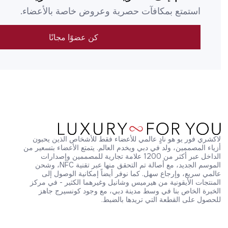
استمتع بمكافآت حصرية وعروض خاصة بالأعضاء.
كن عضوًا مجانًا
لاكشري فور يو هو نادٍ عالمي للأعضاء فقط للأشخاص الذين يحبون 
أزياء المصممين، ولد في دبي ويخدم العالم. يتمتع الأعضاء بتسعير من 
الداخل عبر أكثر من 1200 علامة تجارية للمصممين وإصدارات 
الموسم الجديد، مع أصالة تم التحقق منها عبر تقنية NFC، وشحن 
عالمي سريع، وإرجاع سهل. كما نوفر أيضاً إمكانية الوصول إلى 
المنتجات الأيقونية من هيرميس وشانيل وغيرهما الكثير - في مركز 
الخبرة الخاص بنا في وسط مدينة دبي، مع وجود كونسيرج جاهز 
للحصول على القطعة التي تريدها بالضبط.