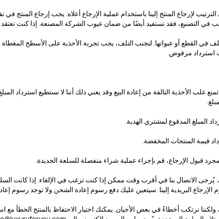
يب في التصنيع، فقد تستفيد أيضًا من ضمان عيوب الشركة المصنعة. إذا كنت تعتقد أ
أي تلف في القطع أو عبواتها. لتجنب التلف، يجب تجربة الأحذية على الأسطح المغط
ب استرداد مرفوض.
ع علب الأحذية التالفة من إعادة البيع وقد يعني ذلك أننا لا نستطيع استرداد الم
بلغ.
داد المبلغ المدفوع لمشتري الهدية.
اد قيمة المنتجات المخفضة.
رد قبول الإرجاع، قم بإجراء عملية شراء منفصلة للسلعة الجديدة.
ك. يُرجى الاتصال بنا في أقرب وقت ممكن إذا كنت ترغب في الإلغاء. إذا كانت الس
 الإرجاع البريدية إلينا. سيتعين عليك دفع رسوم إعادة الشحن ولا توجد رسوم إعاد
لكننا نرتكب أخطاءً في بعض الأحيان. يمكنك اختيار الاحتفاظ بالمنتج الخطأ مع ا
لام السلعة المرتجعة، يُرجى إرسال بريد إلكتروني إلى
re@luxuryforyou.com