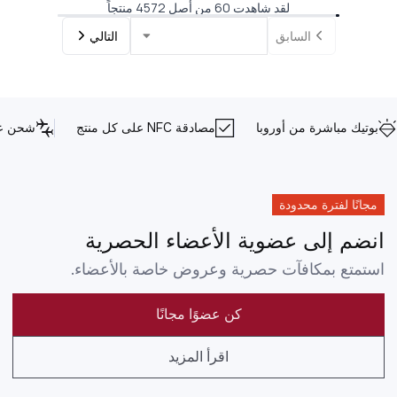
لقد شاهدت 60 من أصل 4572 منتجاً
السابق
التالي
بوتيك مباشرة من أوروبا
مصادقة NFC على كل منتج
شحن عا
مجانًا لفترة محدودة
انضم إلى عضوية الأعضاء الحصرية
استمتع بمكافآت حصرية وعروض خاصة بالأعضاء.
كن عضوًا مجانًا
اقرأ المزيد