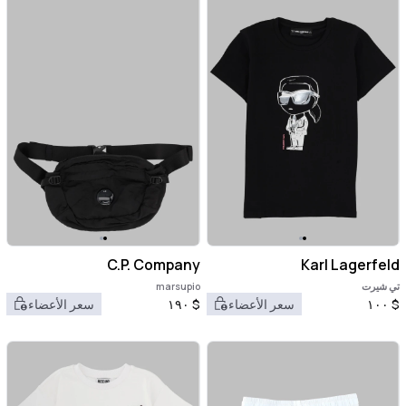
C.P. Company
Karl Lagerfeld
تي شيرت
marsupio
$
١٠٠
سعر الأعضاء
$
١٩٠
سعر الأعضاء