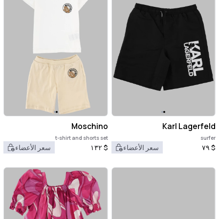
Moschino
Karl Lagerfeld
t-shirt and shorts set
surfer
$
٧٩
سعر الأعضاء
$
١٣٢
سعر الأعضاء