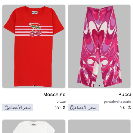
Moschino
Pucci
pantaloni tessuto
فستان
$
٢٤٠
سعر الأعضاء
$
١٧٠
سعر الأعضاء