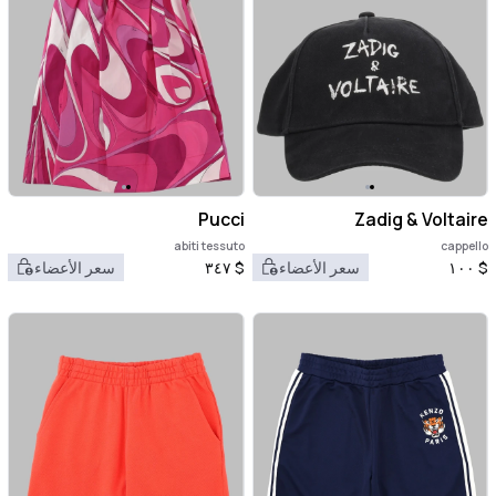
Pucci
Zadig & Voltaire
abiti tessuto
cappello
$
١٠٠
سعر الأعضاء
$
٣٤٧
سعر الأعضاء