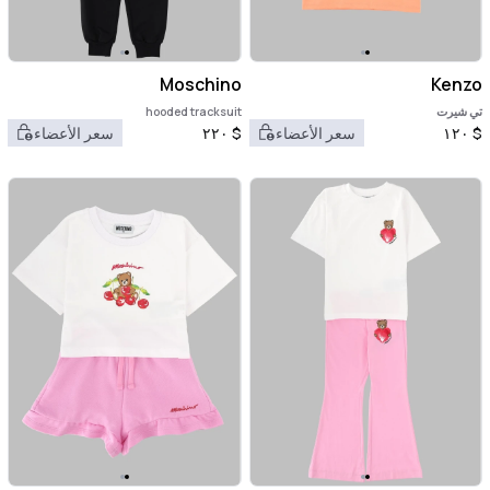
Moschino
Kenzo
تي شيرت
hooded tracksuit
$
١٢٠
سعر الأعضاء
$
٢٢٠
سعر الأعضاء