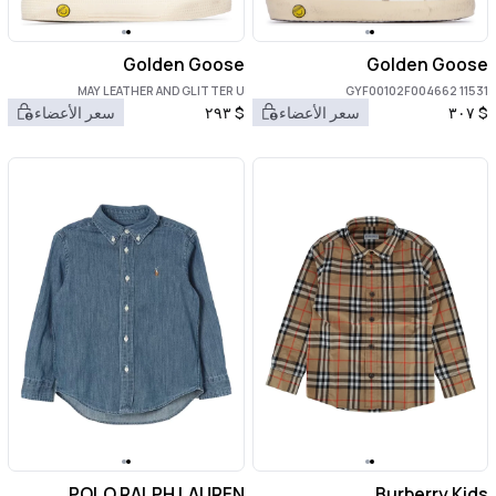
Golden Goose
Golden Goose
MAY LEATHER AND GLITTER U
GYF00102F004662 11531
$
٣٠٧
سعر الأعضاء
$
٢٩٣
سعر الأعضاء
POLO RALPH LAUREN
Burberry Kids