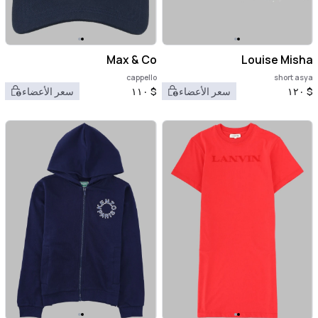
Max & Co
Louise Misha
cappello
short asya
$
١٢٠
سعر الأعضاء
$
١١٠
سعر الأعضاء