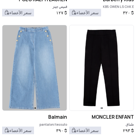
KB5 OWEN LS CHK E
قميص جينز
$
٣٢٠
سعر الأعضاء
$
١٢٧
سعر الأعضاء
Balmain
MONCLER ENFANT
طماق
pantaloni tessuto
$
٢٩٣
سعر الأعضاء
$
٣٩٠
سعر الأعضاء