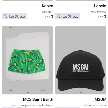
Kenzo
Lanvin
cardigan
vestido corto
$
٢٠٠
سعر الأعضاء
$
٢٠٠
سعر الأعضاء
MC2 Saint Barth
MSGM
jean - snoopy padel double stripes
cotton caps unisex