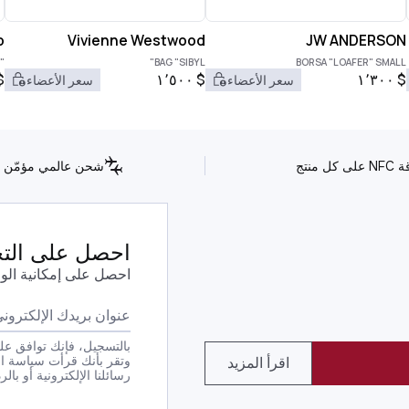
o
Vivienne Westwood
JW ANDERSON
COFFEE" BAG
BAG "SIBYL"
BORSA "LOAFER" SMALL
$
١٬٥٠٠
$
١٬٣٠٠
$
سعر الأعضاء
سعر الأعضاء
كل منتج
شحن عالمي مؤمّن
احصل على التحد
احصل على إمكانية الو
بالتسجيل، فإنك توافق على
وتقر بأنك قرأت سياسة ا
اقرأ المزيد
رسائلنا الإلكترونية أو بالرد بكلمة STOP على أي من