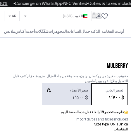
h code WELCOME10
Concierge on WhatsApp
NFC Verified
Duties & taxes included
الكويت
(USD)
AR
ابحث عن العلامات التجارية والفئات والمنتجات
أوتلت
الفخامة الذكية
جمال
الساعات
المجوهرات
مُكَمِّلات
أحذية
أكياس
ملابس
الحياة
الأطفال
الرجال
النساء
الكل
MULBERRY
حقيبة يد صغيرة من روكسان براون، مصنوعة من جلد الغزال، مزودة بحزام كتف قابل
للتعديل والإزالة وجيبين أماميين.
السعر العادي
سعر الأعضاء
١٬٥٠٠
$
١٬٧٠٠
$
قام
مستخدمو 19
بإلغاء قفل هذه الصفقة اليوم
Import duties and taxes included.
Size type
:
UNI | Unica
المقاسات