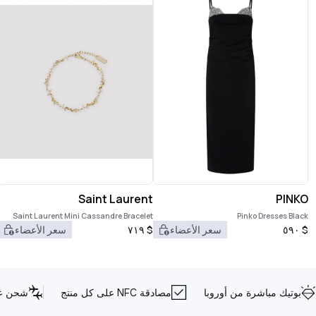
Saint Laurent
PINKO
Saint Laurent Mini Cassandre Bracelet
Pinko Dresses Black
$
٥٩٠
سعر الأعضاء
$
٧١٩
سعر الأعضاء
بوتيك مباشرة من أوروبا
مصادقة NFC على كل منتج
شحن عا