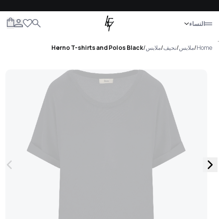
إغلاق
النساء
الكل
النساء
الرجال
الأطفال
الحياة
.
Home
/
ملابس
/
نحيف
/
ملابس
/
Herno T-shirts and Polos Black