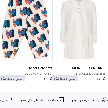
Bobo Choses
MONCLER ENFANT
"DOGGY MATE" PANTS
MONCLER KIDS Dresses
$
٢٧٠
سعر الأعضاء
$
١٠٠
سعر الأعضاء
بوتيك مباشرة من أوروبا
مصادقة NFC على كل منتج
شحن عا