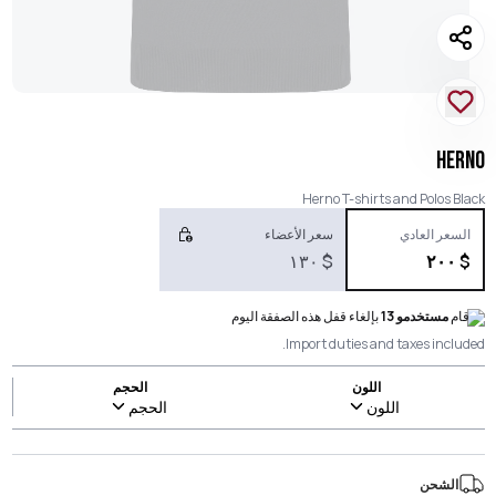
HERNO
Herno T-shirts and Polos Black
السعر العادي
سعر الأعضاء
١٣٠
$
٢٠٠
$
قام
مستخدمو 13
بإلغاء قفل هذه الصفقة اليوم
Import duties and taxes included.
اللون
الحجم
اللون
الحجم
الشحن