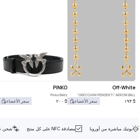
PINKO
Off-White
Pinko Belts
ORECCHINI PENDENTI "ARROW BALL"
$
١٩٣
سعر الأعضاء
$
٢٠٠
سعر الأعضاء
بوتيك مباشرة من أوروبا
مصادقة NFC على كل منتج
شحن عا