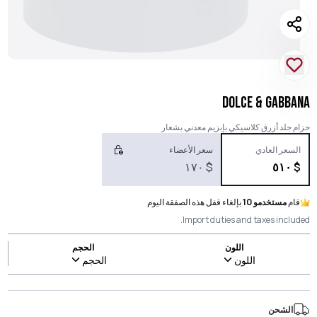
DOLCE & GABBANA
حزام جلد أزرق كلاسيكي بإبزيم معدني بشعار
السعر العادي
سعر الأعضاء
١٧٠
$
٥١٠
$
قام
مستخدمو 10
بإلغاء قفل هذه الصفقة اليوم
Import duties and taxes included.
اللون
الحجم
اللون
الحجم
الشحن