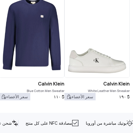
Calvin Klein
Calvin Klein
Blue Cotton Men Sweater
White Leather Men Sneaker
$
١٩٠
سعر الأعضاء
$
١١٠
سعر الأعضاء
بوتيك مباشرة من أوروبا
مصادقة NFC على كل منتج
شحن عا