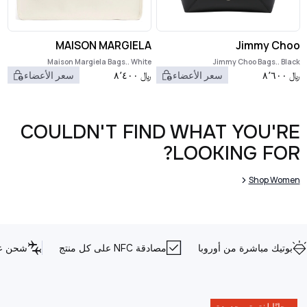
MAISON MARGIELA
Jimmy Choo
Maison Margiela Bags.. White
Jimmy Choo Bags.. Black
﷼
٨٬٦٠٠
سعر الأعضاء
﷼
٨٬٤٠٠
سعر الأعضاء
COULDN'T FIND WHAT YOU'RE
LOOKING FOR?
Shop Women
بوتيك مباشرة من أوروبا
مصادقة NFC على كل منتج
شحن عا