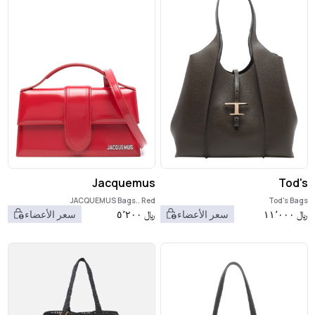
Jacquemus
Tod's
JACQUEMUS Bags.. Red
Tod's Bags
﷼
١١٬٠٠٠
سعر الأعضاء
﷼
٥٬٢٠٠
سعر الأعضاء