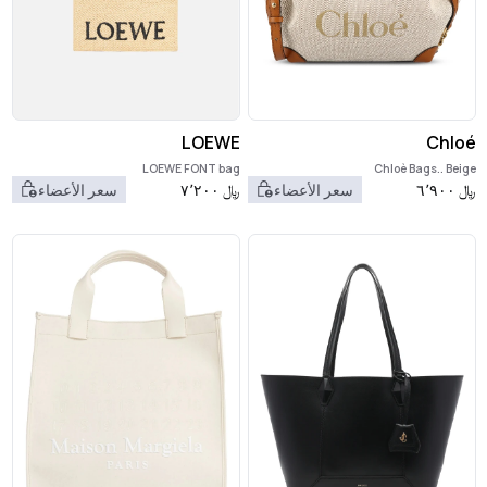
LOEWE
Chloé
LOEWE FONT bag
Chloè Bags.. Beige
﷼
٦٬٩٠٠
سعر الأعضاء
﷼
٧٬٢٠٠
سعر الأعضاء