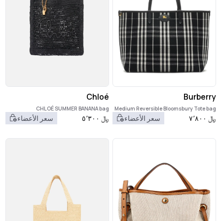
Chloé
Burberry
CHLOÉ SUMMER BANANA bag
Medium Reversible Bloomsbury Tote bag
﷼
٧٬٨٠٠
سعر الأعضاء
﷼
٥٬٣٠٠
سعر الأعضاء