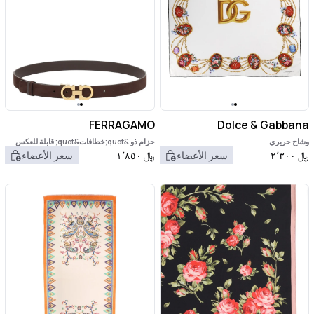
FERRAGAMO
Dolce & Gabbana
وشاح حريري
حزام ذو &quot;خطافات&quot; قابلة للعكس
﷼
٢٬٣٠٠
سعر الأعضاء
﷼
١٬٨٥٠
سعر الأعضاء