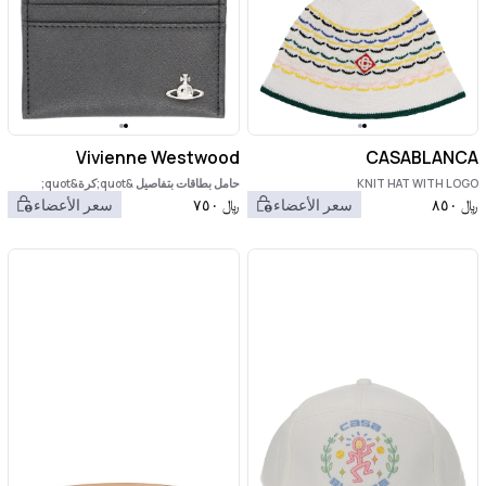
Vivienne Westwood
CASABLANCA
KNIT HAT WITH LOGO
حامل بطاقات بتفاصيل &quot;كرة&quot;
﷼
٨٥٠
سعر الأعضاء
﷼
٧٥٠
سعر الأعضاء