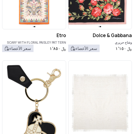
Etro
Dolce & Gabbana
وشاح حريري
SCARF WITH FLORAL PAISLEY PATTERN
﷼
١٬١٥٠
سعر الأعضاء
﷼
١٬٨٥٠
سعر الأعضاء