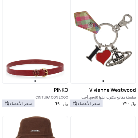
PINKO
Vivienne Westwood
سلسلة مفاتيح مكتوب عليها &quot;أحب
CINTURA CON LOGO
أورب&quot;
﷼
٧٢٠
سعر الأعضاء
﷼
٦٩٠
سعر الأعضاء