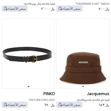
FISHERMAN'S HAT "GADJO"
قبعة &quot;بيكر بوي&quot;
﷼
٧٠٠
سعر الأعضاء
﷼
٢٬٠٠٠
سعر الأعضاء
PINKO
Jacquemus
قبعة دلو &quot;جادجو&quot;
CINTURA CON LOGO
﷼
٦٤٣
سعر الأعضاء
﷼
٦٩٠
سعر الأعضاء