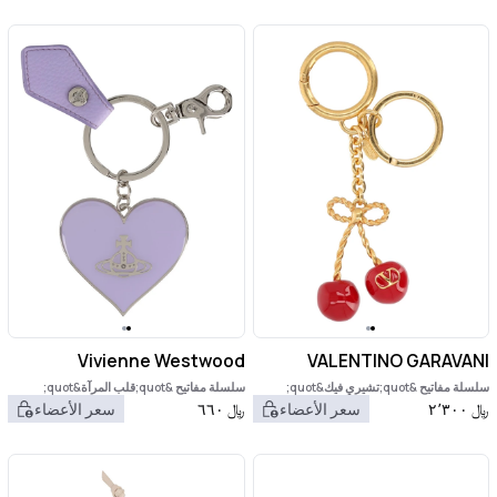
Vivienne Westwood
VALENTINO GARAVANI
سلسلة مفاتيح &quot;تشيري فيك&quot;
سلسلة مفاتيح &quot;قلب المرآة&quot;
﷼
٢٬٣٠٠
سعر الأعضاء
﷼
٦٦٠
سعر الأعضاء