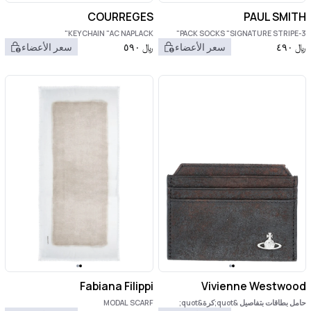
COURREGES
PAUL SMITH
KEYCHAIN "AC NAPLACK"
3-PACK SOCKS "SIGNATURE STRIPE"
﷼
٤٩٠
سعر الأعضاء
﷼
٥٩٠
سعر الأعضاء
Fabiana Filippi
Vivienne Westwood
حامل بطاقات بتفاصيل &quot;كرة&quot;
MODAL SCARF