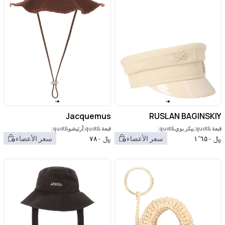
Jacquemus
RUSLAN BAGINSKIY
قبعة &quot;بيكر بوي&quot;
قبعة &quot;أرتيشو&quot;
﷼
١٬٦٥٠
سعر الأعضاء
﷼
٧٨٠
سعر الأعضاء