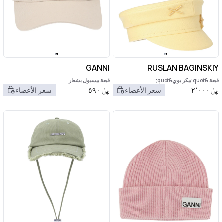
GANNI
RUSLAN BAGINSKIY
قبعة &quot;بيكر بوي&quot;
قبعة بيسبول بشعار
﷼
٢٬٠٠٠
سعر الأعضاء
﷼
٥٩٠
سعر الأعضاء