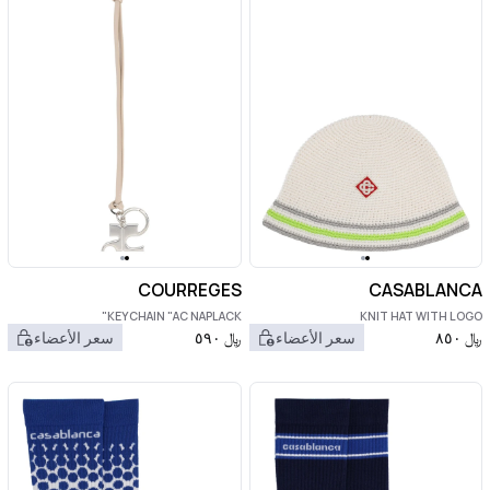
COURREGES
CASABLANCA
KEYCHAIN "AC NAPLACK"
KNIT HAT WITH LOGO
﷼
٨٥٠
سعر الأعضاء
﷼
٥٩٠
سعر الأعضاء