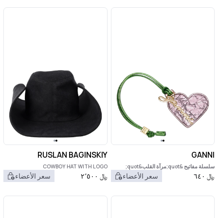
RUSLAN BAGINSKIY
GANNI
سلسلة مفاتيح &quot;مرآة القلب&quot;
COWBOY HAT WITH LOGO
﷼
٦٤٠
سعر الأعضاء
﷼
٢٬٥٠٠
سعر الأعضاء