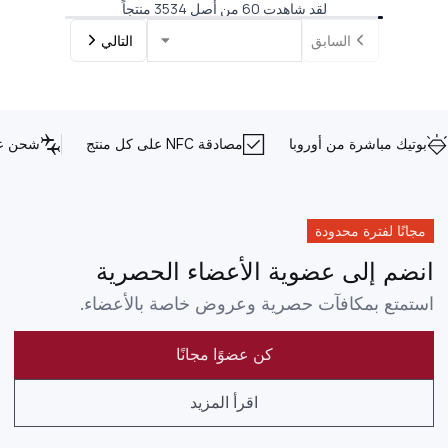
لقد شاهدت 60 من أصل 3534 منتجاً
السابق
التالي
بوتيك مباشرة من أوروبا
مصادقة NFC على كل منتج
شحن عا
مجانًا لفترة محدودة
انضم إلى عضوية الأعضاء الحصرية
استمتع بمكافآت حصرية وعروض خاصة بالأعضاء.
كن عضوًا مجانًا
اقرأ المزيد