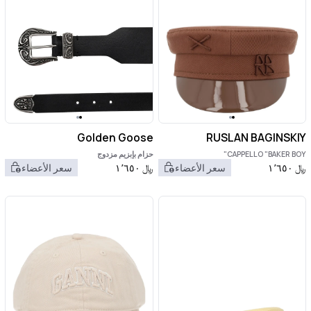
Golden Goose
RUSLAN BAGINSKIY
CAPPELLO "BAKER BOY"
حزام بإبزيم مزدوج
﷼
١٬٦٥٠
سعر الأعضاء
﷼
١٬٦٥٠
سعر الأعضاء