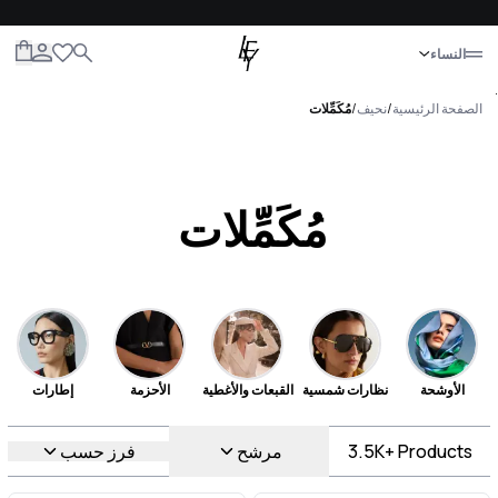
إغلاق
النساء
الكل
النساء
الرجال
الأطفال
الحياة
.
الصفحة الرئيسية
/
نحيف
/
مُكَمِّلات
مُكَمِّلات
الأوشحة
نظارات شمسية
القبعات والأغطية
الأحزمة
إطارات
Products
3.5K+
مرشح
فرز حسب