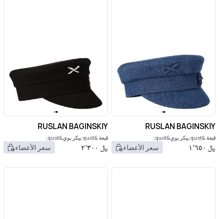
RUSLAN BAGINSKIY
RUSLAN BAGINSKIY
قبعة &quot;بيكر بوي&quot;
قبعة &quot;بيكر بوي&quot;
﷼
١٬٦٥٠
سعر الأعضاء
﷼
٢٬٣٠٠
سعر الأعضاء