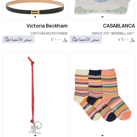
Victoria Beckham
CASABLANCA
CINTURA MICRO FRAME
"DANCE JOY" BASEBALL HAT
﷼
١٬١٠٠
سعر الأعضاء
﷼
١٬٠٠٠
سعر الأعضاء