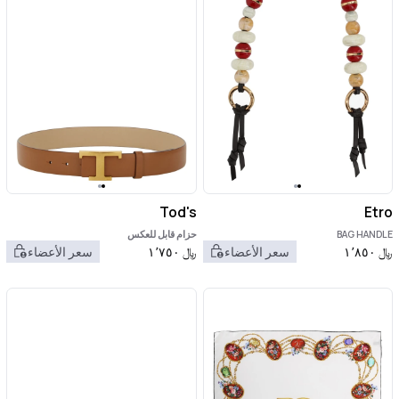
Tod's
Etro
BAG HANDLE
حزام قابل للعكس
﷼
١٬٨٥٠
سعر الأعضاء
﷼
١٬٧٥٠
سعر الأعضاء