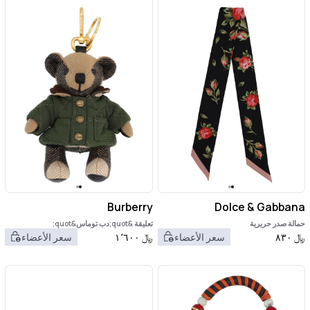
Burberry
Dolce & Gabbana
حمالة صدر حريرية
تعليقة &quot;دب توماس&quot;
﷼
٨٣٠
سعر الأعضاء
﷼
١٬٦٠٠
سعر الأعضاء