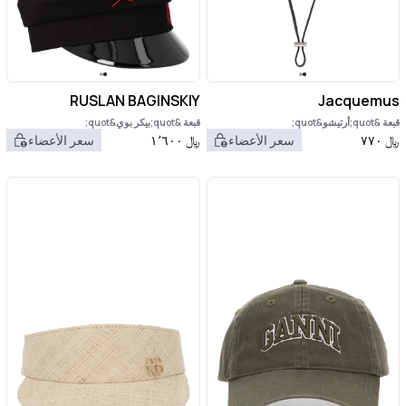
RUSLAN BAGINSKIY
Jacquemus
قبعة &quot;أرتيشو&quot;
قبعة &quot;بيكر بوي&quot;
﷼
٧٧٠
سعر الأعضاء
﷼
١٬٦٠٠
سعر الأعضاء