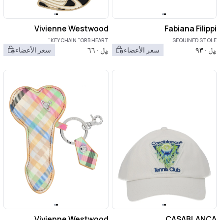
Vivienne Westwood
Fabiana Filippi
KEYCHAIN "ORB HEART"
SEQUINED STOLE
﷼
٩٣٠
سعر الأعضاء
﷼
٦٦٠
سعر الأعضاء
Vivienne Westwood
CASABLANCA