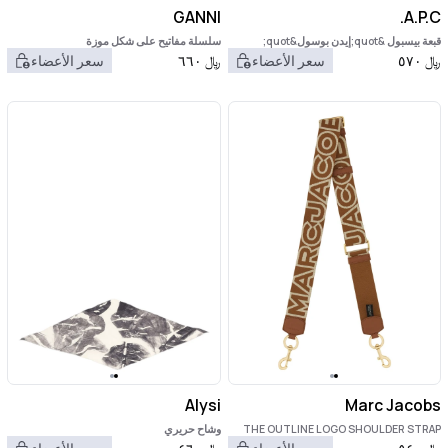
GANNI
A.P.C.
قبعة بيسبول &quot;إيدن بوسول&quot;
سلسلة مفاتيح على شكل موزة
﷼
٥٧٠
سعر الأعضاء
﷼
٦٦٠
سعر الأعضاء
Alysi
Marc Jacobs
THE OUTLINE LOGO SHOULDER STRAP
وشاح حريري