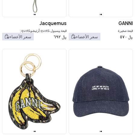
Jacquemus
GANNI
قبعة صغيرة
قبعة بيسبول &quot;أرتيشو&quot;
﷼
٥٧٠
سعر الأعضاء
﷼
٦٩٢
سعر الأعضاء