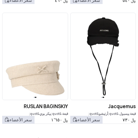
﷼
٥٤٠
سعر الأعضاء
﷼
٤٦٠
سعر الأعضاء
RUSLAN BAGINSKIY
Jacquemus
قبعة بيسبول &quot;أرتيشو&quot;
قبعة &quot;بيكر بوي&quot;
﷼
٧٣٠
سعر الأعضاء
﷼
١٬٦٥٠
سعر الأعضاء