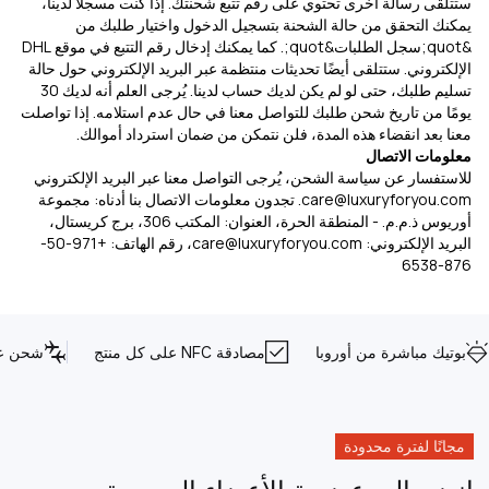
ستتلقى رسالة أخرى تحتوي على رقم تتبع شحنتك. إذا كنت مسجلاً لدينا،
يمكنك التحقق من حالة الشحنة بتسجيل الدخول واختيار طلبك من
&quot;سجل الطلبات&quot;. كما يمكنك إدخال رقم التتبع في موقع DHL
الإلكتروني. ستتلقى أيضًا تحديثات منتظمة عبر البريد الإلكتروني حول حالة
تسليم طلبك، حتى لو لم يكن لديك حساب لدينا. يُرجى العلم أنه لديك 30
يومًا من تاريخ شحن طلبك للتواصل معنا في حال عدم استلامه. إذا تواصلت
معنا بعد انقضاء هذه المدة، فلن نتمكن من ضمان استرداد أموالك.
معلومات الاتصال
للاستفسار عن سياسة الشحن، يُرجى التواصل معنا عبر البريد الإلكتروني
care@luxuryforyou.com
. تجدون معلومات الاتصال بنا أدناه: مجموعة
أوريوس ذ.م.م. - المنطقة الحرة، العنوان: المكتب 306، برج كريستال،
البريد الإلكتروني:
care@luxuryforyou.com
، رقم الهاتف: +971-50-
876-6538
بوتيك مباشرة من أوروبا
مصادقة NFC على كل منتج
شحن عا
مجانًا لفترة محدودة