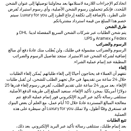
اتخاذكم الإجراءات اللازمة لاستلامها بعد محاولتنا توصيلها إلى عنوان الشحن
المُحدد، فإنكم تتحملون رسوم الشحن الأصلية، وأي رسوم استيراد تُفرض
على الطرد، بالإضافة إلى تكلفة إرجاع الطرد إلى Luxury for you. سيتم
خصم هذا المبلغ من قيمة استرداد مشترياتكم.
طرق الشحن
يتم شحن الطلبات عبر شركات الشحن السريع المفضلة لدينا: DHL و
Fedex و Aramex و UPS.
الرسوم والضرائب
الرسوم والضرائب مشمولة في طلبك، ولن يُطلب منك عادةً دفع أي مبالغ
إضافية لشركة الشحن عند الاستيراد. ستجد تفاصيل الرسوم والضرائب
المطبقة عند إتمام عملية الشراء.
إلغاء
نتفهم أن العملاء قد يحتاجون أحيانًا إلى إلغاء طلباتهم. يُمكن إلغاء الطلبات
خلال 24 ساعة من تقديمها. في حال تجهيز الطلب للشحن، لن تُقبل طلبات
الإلغاء. بعد مرور 24 ساعة على تقديم الطلب، تُفرض رسوم إلغاء قدرها 25
دولارًا أمريكيًا. بمجرد تأكيد الإلغاء، سنعيد المبلغ إلى طريقة الدفع الأصلية.
ستتلقى رسالة تأكيد عبر البريد الإلكتروني فور إتمام عملية الدفع. تتم
معالجة المبالغ المستردة عادةً خلال 10 أيام عمل، مع العلم أن بعض البنوك
قد تستغرق وقتًا أطول، ولا تملك Luxury for you أي سيطرة على هذه
العملية.
تتبع الطلبات
بعد إتمام طلبك، ستتلقى رسالة تأكيد عبر البريد الإلكتروني. بعد ذلك،