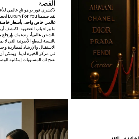
القصة
لاكشري فور يو هو نادٍ عالمي لل
لقد صممنا Luxury For You لجعل الفخامة العصرية بسيطة:
عالمي خاص واحد، بأسعار خاصة - 
ما وراء باب العضوية: اكتشف أروع
بالشحن
عالمياً،
وندعمك
بإرجاع 
بالنسبة للقطع الأيقونية التي لا ي
الاستقبال والإرشاد لمطاردة وحي
في مركز الخبرة لدينا، ويمكن أن
تفتح لك المستويات إمكانية الوص
 شائبة في الثقة.