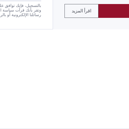
بالتسجيل، فإنك توافق على
وتقر بأنك قرأت سياسة ا
اقرأ المزيد
رسائلنا الإلكترونية أو بالرد بكلمة STOP على أي من