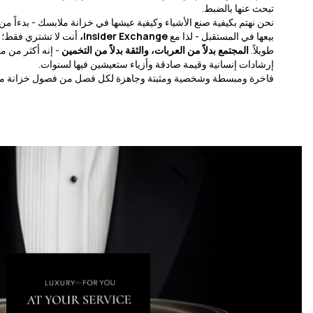
تبحث عنها بالضبط.
نحن نهتم بكيفية صنع الأشياء وكيفية عيشها في خزانة ملابسك - بدءاً من 
بيعها في المستقبل - لذا مع
Insider Exchange،
أنت لا تشتري فقط؛ 
طويلاً.
المجتمع بدلاً من العربات، والثقة بدلاً من التخمين
- إنه أكثر من م
إرشادات إنسانية وقيمة صادقة وأزياء ستعيشين فيها لسنوات.
فاخرة ومبسطة وشخصية ومثبتة وجاهزة لكل فصل من فصول خزانة م