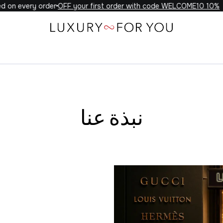
 every order
10% OFF your first order with code WELCOME10
نبذة عنا