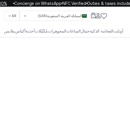
Concierge on WhatsApp
NFC Verified
Duties & taxes included on
المملكة العربية السعودية
(SAR)
AR
ابحث عن العلامات التجارية والفئات والمنتجات
أوتلت
الفخامة الذكية
جمال
الساعات
المجوهرات
مُكَمِّلات
أحذية
أكياس
ملابس
الحياة
الأطفال
الرجال
النساء
الكل