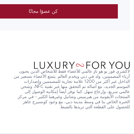
كن عضوًا مجانًا
لاكشري فور يو هو نادٍ عالمي للأعضاء فقط للأشخاص الذين يحبون 
أزياء المصممين، ولد في دبي ويخدم العالم. يتمتع الأعضاء بتسعير من 
الداخل عبر أكثر من 1200 علامة تجارية للمصممين وإصدارات 
الموسم الجديد، مع أصالة تم التحقق منها عبر تقنية NFC، وشحن 
عالمي سريع، وإرجاع سهل. كما نوفر أيضاً إمكانية الوصول إلى 
المنتجات الأيقونية من هيرميس وشانيل وغيرهما الكثير - في مركز 
الخبرة الخاص بنا في وسط مدينة دبي، مع وجود كونسيرج جاهز 
للحصول على القطعة التي تريدها بالضبط.