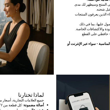
 سوى النقر على المنتج وسيظهر لك مدى
قبل شحنه.
الذين يعرفون المنتجات
ل عليها، بما في ذلك
دة والاكتشافات الخاصة.
ا - حافظي على القطع
مناسبة - سواء عبر الإنترنت أو
لماذا تختارنا
جميع العلامات التجارية، أسعار
أصالة مضمونة:
كل قطعة من LFY تحمل علامة NFC؛ يقوم خبراؤنا بفحص كل طلبية قبل شحنها.
شحن عالمي:
توصيل سريع وموثو