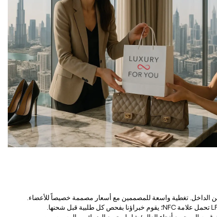
 من الداخل. تغطية واسعة للمصممين مع أسعار مصممة خصيصاً للأعضاء.
ق به إلى جميع أنحاء العالم؛ شامل جميع الضرائب والرسوم. من