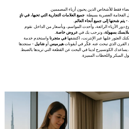
أعضاء فقط للأشخاص الذين يحبون أزياء المصممين.
جميع العلامات التجارية التي تحبها، في نادٍ
يتم شحنها إلى جميع أنحاء العالم.
 دور الأزياء الرائعة، وأحدث المواسم، وبأسعار من الداخل. نقوم
ملابسك بسهولة،
ونرحب بك في
عروض خاصة.
مكنك العثور عليها عبر الإنترنت، اكتشفها
في متجرنا
واستخدم خدمة
د القرن الذي تبحث عنه. فكّر في أيقونات
هيرميس
أو
شانيل
- ستجدها
 يساعدك الكونسيرج لدينا في البحث عن القطعة التي تريدها بالضبط.
ول المبكر واللحظات المميزة.