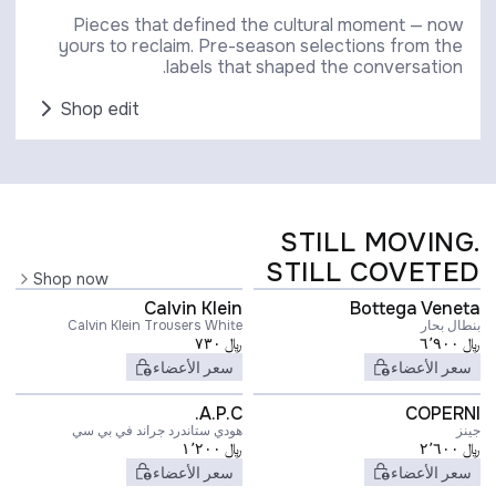
Pieces that defined the cultural moment — now
yours to reclaim. Pre-season selections from the
labels that shaped the conversation.
Shop edit
STILL MOVING.
STILL COVETED
Shop now
Calvin Klein
Bottega Veneta
بنطال بحار
Calvin Klein Trousers White
﷼
٦٬٩٠٠
﷼
٧٣٠
سعر الأعضاء
سعر الأعضاء
A.P.C.
COPERNI
جينز
هودي ستاندرد جراند في بي سي
﷼
٢٬٦٠٠
﷼
١٬٢٠٠
سعر الأعضاء
سعر الأعضاء