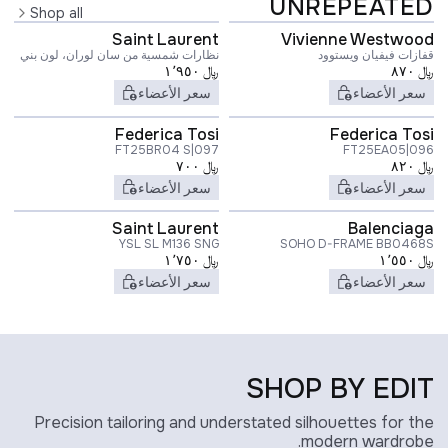
UNREPEATED
Shop all
Saint Laurent
Vivienne Westwood
قفازات فيفيان ويستوود
نظارات شمسية من سان لوران، لون بني
﷼
٨٧٠
﷼
١٬٩٥٠
سعر الأعضاء
سعر الأعضاء
Federica Tosi
Federica Tosi
FT25BR04 S|097
FT25EA05|096
﷼
٨٢٠
﷼
٧٠٠
سعر الأعضاء
سعر الأعضاء
Saint Laurent
Balenciaga
YSL SL M136 SNG
SOHO D-FRAME BB0468S
﷼
١٬٥٥٠
﷼
١٬٧٥٠
سعر الأعضاء
سعر الأعضاء
SHOP BY EDIT
Precision tailoring and understated silhouettes for the
modern wardrobe.