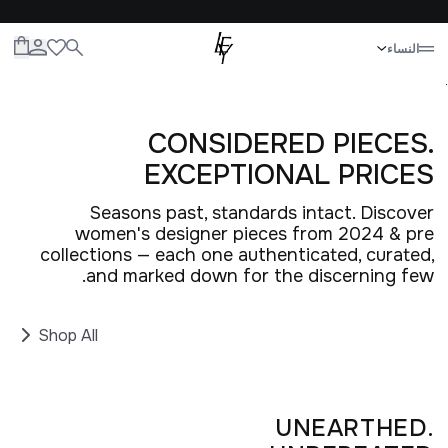
إغلاق
النساء
الكل
النساء
الرجال
الأطفال
الحياة
.
CONSIDERED PIECES.
EXCEPTIONAL PRICES
Seasons past, standards intact. Discover
women's designer pieces from 2024 & pre
collections — each one authenticated, curated,
and marked down for the discerning few.
Shop All
UNEARTHED.