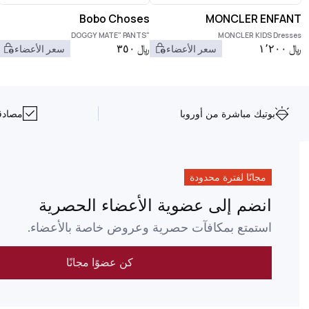
Bobo Choses
MONCLER ENFANT
"DOGGY MATE" PANTS
MONCLER KIDS Dresses
﷼
١٬٢٠٠
﷼
٣٥٠
سعر الأعضاء
سعر الأعضاء
بوتيك مباشرة من أوروبا
مصادقة NFC على 
مجانًا لفترة محدودة
انضم إلى عضوية الأعضاء الحصرية
استمتع بمكافآت حصرية وعروض خاصة بالأعضاء.
كن عضوًا مجانًا