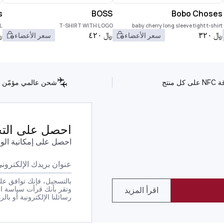
s
BOSS
Bobo Choses
L
T-SHIRT WITH LOGO
baby cherry long sleeve tight t-shirt
﷼
٣٢٠
﷼
٤٢٠
﷼
سعر الأعضاء
سعر الأعضاء
كل منتج
شحن عالمي مؤمّن
احصل على التحد
احصل على إمكانية الو
بالتسجيل، فإنك توافق على
وتقر بأنك قرأت سياسة ا
اقرأ المزيد
رسائلنا الإلكترونية أو بالرد بكلمة STOP على أي من