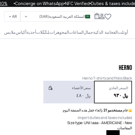
h code WELCOME10
Concierge on WhatsApp
NFC Verified
Duties & taxes included
المملكة العربية السعودية
(SAR)
AR
ابحث عن العلامات التجارية والفئات والمنتجات
أوتلت
الفخامة الذكية
جمال
الساعات
المجوهرات
مُكَمِّلات
أحذية
أكياس
ملابس
الحياة
الأطفال
الرجال
النساء
الكل
HERNO
Herno T-shirts and Polos Black
السعر العادي
سعر الأعضاء
﷼
٩٣٠
﷼
٤٨٠
قام
مستخدمو 21
بإلغاء قفل هذه الصفقة اليوم
Import duties and taxes included.
Size type
:
UNI | aaa - AMERICANE - New
المقاسات