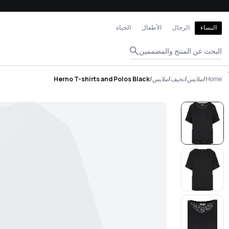
إغلاق
النساء
الرجال
الأطفال
الحياة
البحث عن المنتج والمصممين
.
Home
/
ملابس
/
نحيف
/
ملابس
/
Herno T-shirts and Polos Black