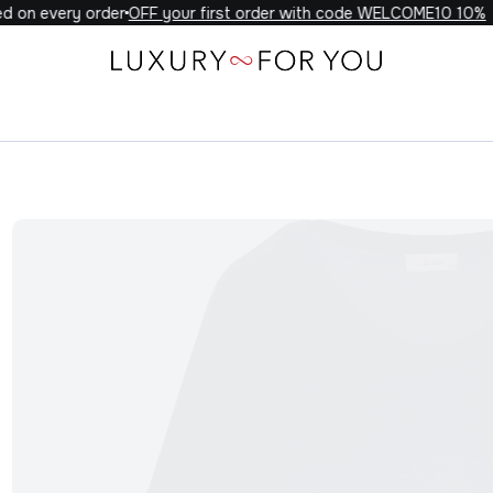
 on every order
10% OFF your first order with code WELCOME10