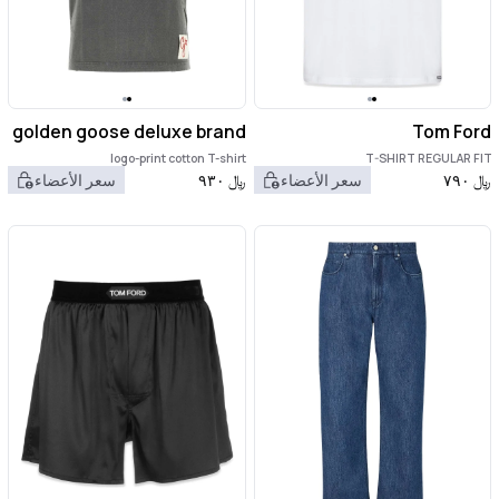
golden goose deluxe brand
Tom Ford
logo-print cotton T-shirt
T-SHIRT REGULAR FIT
﷼
٧٩٠
سعر الأعضاء
﷼
٩٣٠
سعر الأعضاء