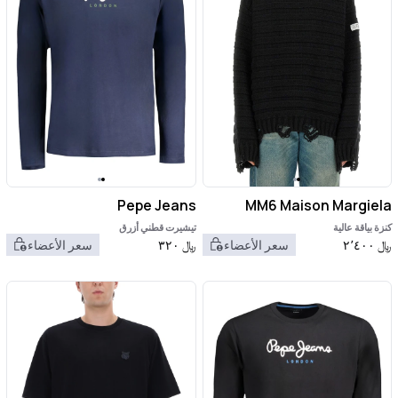
Pepe Jeans
MM6 Maison Margiela
كنزة بياقة عالية
تيشيرت قطني أزرق
﷼
٢٬٤٠٠
سعر الأعضاء
﷼
٣٢٠
سعر الأعضاء