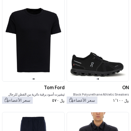
Tom Ford
ON
Black Polyurethane Athletic Sneakers
تيشيرت أسود برقبة دائرية من القطن للرجال
﷼
١٬١٠٠
سعر الأعضاء
﷼
٥٧٠
سعر الأعضاء