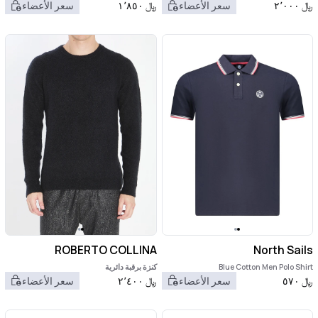
﷼
٢٬٠٠٠
سعر الأعضاء
﷼
١٬٨٥٠
سعر الأعضاء
ROBERTO COLLINA
North Sails
Blue Cotton Men Polo Shirt
كنزة برقبة دائرية
﷼
٥٧٠
سعر الأعضاء
﷼
٢٬٤٠٠
سعر الأعضاء