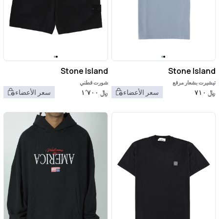
Stone Island
Stone Island
تيشيرت بشعار مرقع
شورت قطني
﷼
٧١٠
سعر الأعضاء
﷼
١٬٧٠٠
سعر الأعضاء