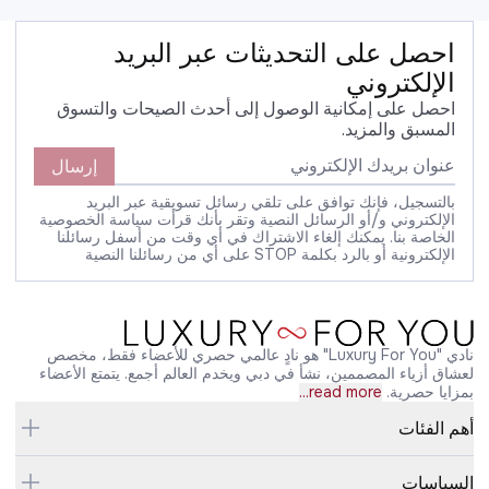
احصل على التحديثات عبر البريد
الإلكتروني
احصل على إمكانية الوصول إلى أحدث الصيحات والتسوق
المسبق والمزيد.
إرسال
بالتسجيل، فإنك توافق على تلقي رسائل تسويقية عبر البريد
الإلكتروني و/أو الرسائل النصية وتقر بأنك قرأت سياسة الخصوصية
الخاصة بنا. يمكنك إلغاء الاشتراك في أي وقت من أسفل رسائلنا
الإلكترونية أو بالرد بكلمة STOP على أي من رسائلنا النصية
نادي "Luxury For You" هو نادٍ عالمي حصري للأعضاء فقط، مخصص
لعشاق أزياء المصممين، نشأ في دبي ويخدم العالم أجمع. يتمتع الأعضاء
بمزايا حصرية.
read more...
أهم الفئات
السياسات