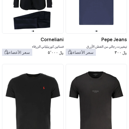
Corneliani
Pepe Jeans
تيشيرت رجالي من القطن الأزرق
فساتين كورنيلياني الزرقاء
﷼
٣٠٠
سعر الأعضاء
﷼
٥٬٠٠٠
سعر الأعضاء