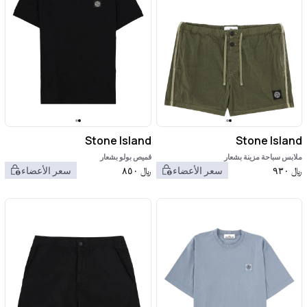
Stone Island
Stone Island
ملابس سباحة مزينة بشعار
قميص بولو بشعار
﷼
٩٣٠
سعر الأعضاء
﷼
٨٥٠
سعر الأعضاء