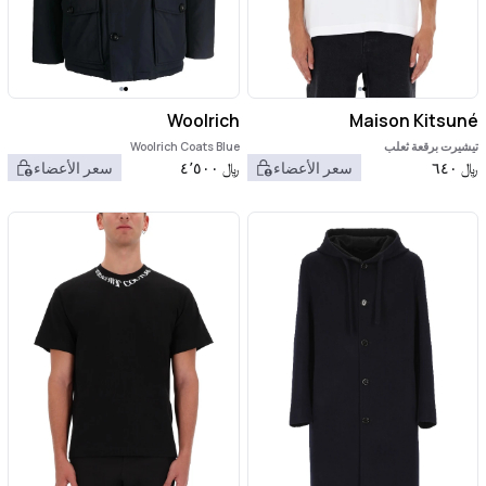
Woolrich
Maison Kitsuné
تيشيرت برقعة ثعلب
Woolrich Coats Blue
﷼
٦٤٠
سعر الأعضاء
﷼
٤٬٥٠٠
سعر الأعضاء