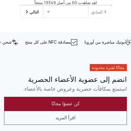
لقد شاهدت 60 من أصل 19349 منتجاً
السابق
التالي
بوتيك مباشرة من أوروبا
مصادقة NFC على كل منتج
شحن عا
مجانًا لفترة محدودة
انضم إلى عضوية الأعضاء الحصرية
استمتع بمكافآت حصرية وعروض خاصة بالأعضاء.
كن عضوًا مجانًا
اقرأ المزيد