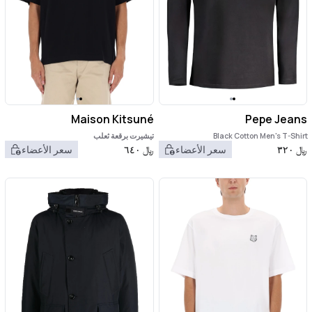
Maison Kitsuné
Pepe Jeans
Black Cotton Men's T-Shirt
تيشيرت برقعة ثعلب
﷼
٣٢٠
سعر الأعضاء
﷼
٦٤٠
سعر الأعضاء