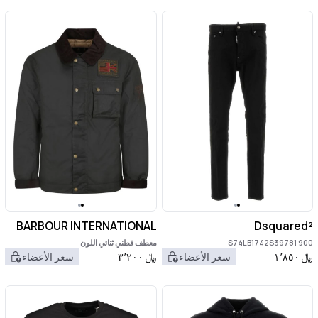
BARBOUR INTERNATIONAL
Dsquared²
S74LB1742S39781 900
معطف قطني ثنائي اللون
﷼
١٬٨٥٠
سعر الأعضاء
﷼
٣٬٢٠٠
سعر الأعضاء