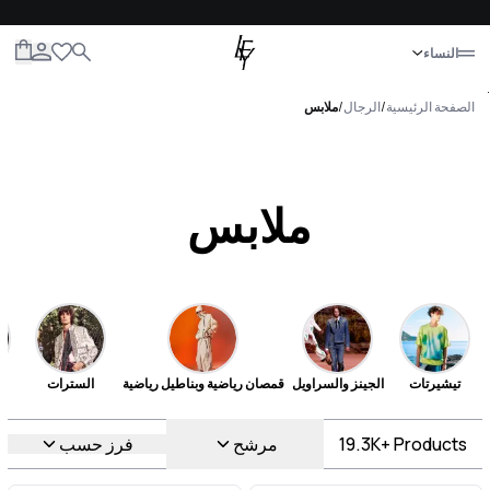
إغلاق
النساء
الكل
النساء
الرجال
الأطفال
الحياة
.
الصفحة الرئيسية
/
الرجال
/
ملابس
ملابس
تيشيرتات
الجينز والسراويل
قمصان رياضية وبناطيل رياضية
السترات
Products
19.3K+
مرشح
فرز حسب