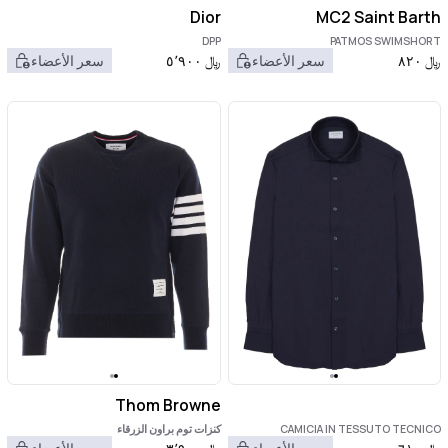
Dior
MC2 Saint Barth
DPP
PATMOS SWIMSHORT
﷼
٨٢٠
سعر الأعضاء
﷼
٥٬٩٠٠
سعر الأعضاء
Thom Browne
CAMICIA IN TESSUTO TECNICO
كنزات توم براون الزرقاء