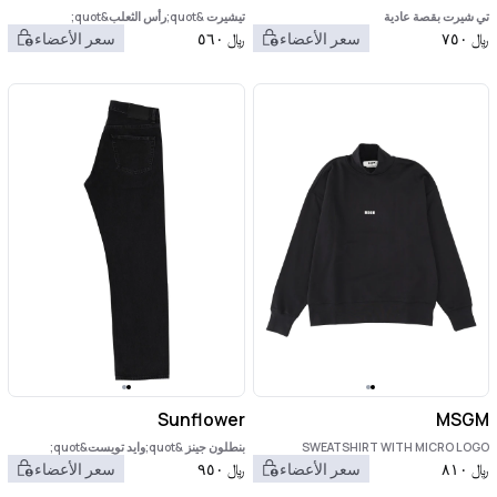
تي شيرت بقصة عادية
تيشيرت &quot;رأس الثعلب&quot;
﷼
٧٥٠
سعر الأعضاء
﷼
٥٦٠
سعر الأعضاء
Sunflower
MSGM
SWEATSHIRT WITH MICRO LOGO
بنطلون جينز &quot;وايد تويست&quot;
﷼
٨١٠
سعر الأعضاء
﷼
٩٥٠
سعر الأعضاء