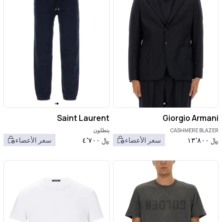
Saint Laurent
Giorgio Armani
CASHMERE BLAZER
بنطلون
﷼
١٣٬٨٠٠
سعر الأعضاء
﷼
٤٬٧٠٠
سعر الأعضاء