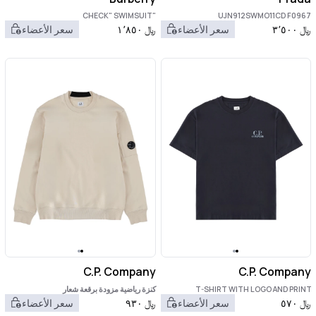
"CHECK" SWIMSUIT
UJN912SWMO11CD F0967
﷼
٣٬٥٠٠
سعر الأعضاء
﷼
١٬٨٥٠
سعر الأعضاء
C.P. Company
C.P. Company
T-SHIRT WITH LOGO AND PRINT
كنزة رياضية مزودة برقعة شعار
﷼
٥٧٠
سعر الأعضاء
﷼
٩٣٠
سعر الأعضاء