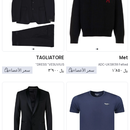
TAGLIATORE
Met
DRESS "VESUVIUS"
ADC-UKS838 Felted
﷼
١٬٨٥٠
سعر الأعضاء
﷼
٣٬٩٠٠
سعر الأعضاء