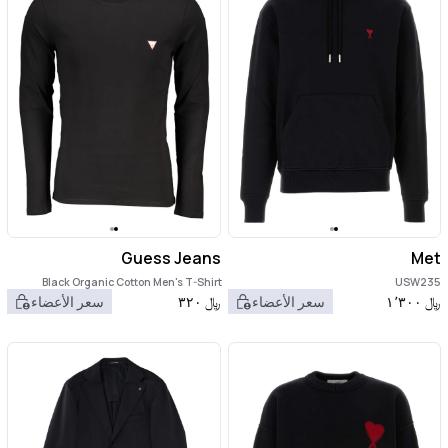
Guess Jeans
Met
Black Organic Cotton Men's T-Shirt
USW235
﷼
١٬٣٠٠
سعر الأعضاء
﷼
٣٢٠
سعر الأعضاء