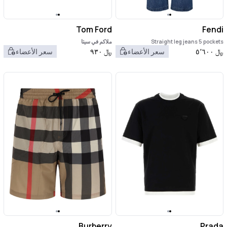
Tom Ford
Fendi
Straight leg jeans 5 pockets
ملاكم في سيتا
﷼
٥٬٦٠٠
سعر الأعضاء
﷼
٩٣٠
سعر الأعضاء
Burberry
Prada