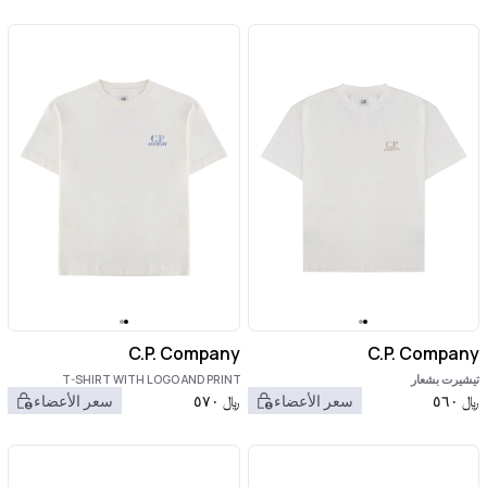
C.P. Company
C.P. Company
تيشيرت بشعار
T-SHIRT WITH LOGO AND PRINT
﷼
٥٦٠
سعر الأعضاء
﷼
٥٧٠
سعر الأعضاء