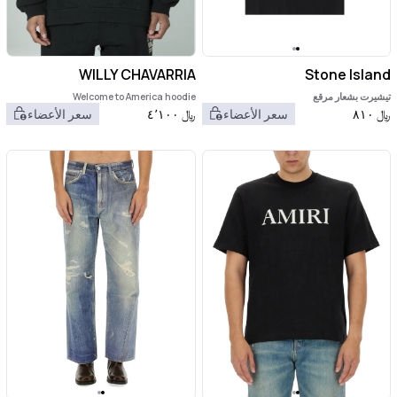
WILLY CHAVARRIA
Stone Island
تيشيرت بشعار مرقع
Welcome to America hoodie
﷼
٨١٠
سعر الأعضاء
﷼
٤٬١٠٠
سعر الأعضاء