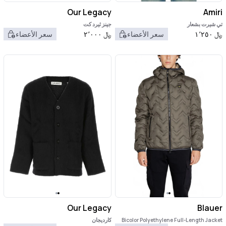
Our Legacy
Amiri
تي شيرت بشعار
جينز ثيرد كت
﷼
١٬٢٥٠
سعر الأعضاء
﷼
٢٬٠٠٠
سعر الأعضاء
Our Legacy
Blauer
Bicolor Polyethylene Full-Length Jacket
كارديجان