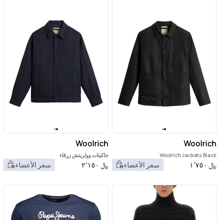
Woolrich
Woolrich
Woolrich Jackets Black
جاكيتات وولريتش زرقاء
﷼
١٬٧٥٠
سعر الأعضاء
﷼
٢٬١٥٠
سعر الأعضاء