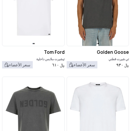
Tom Ford
Golden Goose
تي شيرت قطني
تيشيرت ملابس داخلية
﷼
٩٣٠
سعر الأعضاء
﷼
٦١٠
سعر الأعضاء