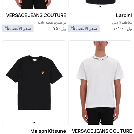
VERSACE JEANS COUTURE
Lardini
معاطف لارديني
تي شيرت بقصة عادية
﷼
١٠٬٠٠٠
سعر الأعضاء
﷼
٧٥٠
سعر الأعضاء
Maison Kitsuné
VERSACE JEANS COUTURE