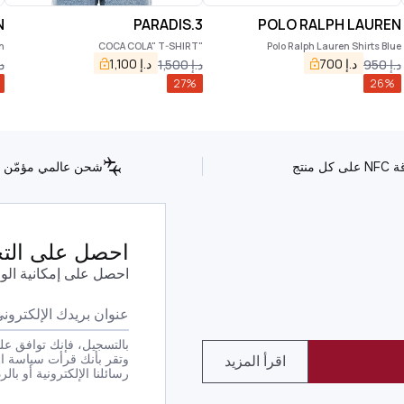
N
3.PARADIS
POLO RALPH LAUREN
n
"COCA COLA" T-SHIRT
Polo Ralph Lauren Shirts Blue
د.إ
700
د.إ
1,100
د.إ
950
د.إ
1,500
د.
27
%
26
%
كل منتج
شحن عالمي مؤمّن
احصل على التحد
احصل على إمكانية الو
بالتسجيل، فإنك توافق على
وتقر بأنك قرأت سياسة ا
اقرأ المزيد
رسائلنا الإلكترونية أو بالرد بكلمة STOP على أي من