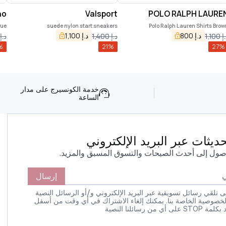
no
Valsport
POLO RALPH LAURE
lue
suede nylon start sneakers
Polo Ralph Lauren Shirts Brow
د.إ
800
د.إ
1,100
إ
1,100
د.إ
1,400
د.إ
%
21
%
27
%
خدمة الكونسيرج على مدار
الساعة
يثات عبر البريد الإلكتروني
صول إلى أحدث الصيحات والتسوق المسبق والمزيد.
إرسال
 تلقي رسائل تسويقية عبر البريد الإلكتروني و/أو الرسائل النصية
لخصوصية الخاصة بنا. يمكنك إلغاء الاشتراك في أي وقت من أسفل
 رسائلنا النصية