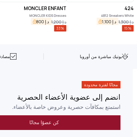
MONCLER ENFANT
424
MONCLER KIDS Dresses
4B12 Sneakers White
د.إ
1,100
د.إ
800
د.إ
1,300
د.إ
1,200
33
%
15
%
بوتيك مباشرة من أوروبا
مصادقة NFC على 
مجانًا لفترة محدودة
انضم إلى عضوية الأعضاء الحصرية
استمتع بمكافآت حصرية وعروض خاصة بالأعضاء.
كن عضوًا مجانًا