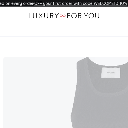
 on every order
10% OFF your first order with code WELCOME10