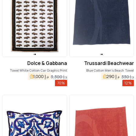
Dolce & Gabbana
Trussardi Beachwear
Towel White Cotton Car Graphic Print
Blue Cotton Men's Beach Towel
115cm x 180cm Beach
د.إ
290
د.إ
1,000
د.إ
330
د.إ
3,300
70
%
12
%