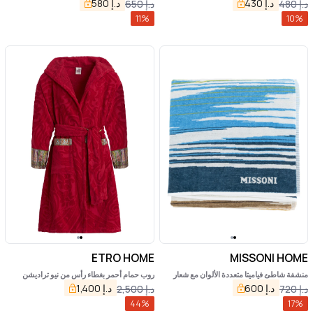
د.إ
430
د.إ
580
د.إ
480
د.إ
650
11
%
10
%
ETRO HOME
MISSONI HOME
منشفة شاطئ فياميتا متعددة الألوان مع شعار
روب حمام أحمر بغطاء رأس من نيو تراديشن
مطبوع على الجهة الأمامية، مصنوعة من القطن.
بنقشة زخرفية من إيترو هوم
د.إ
600
د.إ
1,400
د.إ
720
د.إ
2,500
44
%
17
%