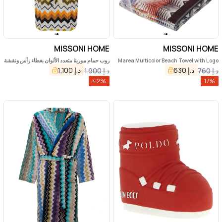
MISSONI HOME
MISSONI HOME
Marea Multicolor Beach Towel with Logo
روب حمام مورينا متعدد الألوان بغطاء رأس ونقشة
Lettering on the Front and ZigZag Motif
متعرجة بالكامل من القطن المنزلي
د.إ
630
د.إ
1,100
د.إ
760
د.إ
1,900
in Cotton Home
42
%
17
%