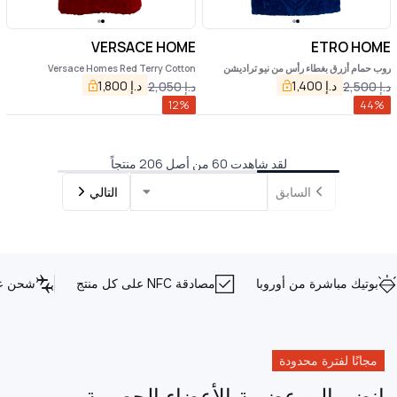
VERSACE HOME
ETRO HOME
روب حمام أزرق بغطاء رأس من نيو تراديشن
Versace Homes Red Terry Cotton
بنقشة زخرفية من إيترو هوم
Bathrobe with Baroque Detail
د.إ
1,400
د.إ
1,800
د.إ
2,500
د.إ
2,050
12
%
44
%
لقد شاهدت 60 من أصل 206 منتجاً
السابق
التالي
بوتيك مباشرة من أوروبا
مصادقة NFC على كل منتج
شحن عا
مجانًا لفترة محدودة
انضم إلى عضوية الأعضاء الحصرية