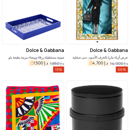
Dolce & Gabbana
Dolce & Gabbana
عرض أزياء ماريا بالخزف الأسود، دمى صقلية
صينية مستطيلة زرقاء وبيضاء مزينة بطبعة بلو
الجلدية
ميديتيرانيو مصنوعة من الخشب المطلي
د.إ
4,700
د.إ
1,500
د.إ
14,000
د.إ
1,850
19
%
66
%