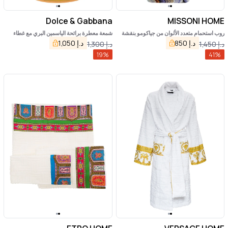
Dolce & Gabbana
MISSONI HOME
روب استحمام متعدد الألوان من جياكومو بنقشة
شمعة معطرة برائحة الياسمين البري مع غطاء
متعرجة من القطن
وطبعة كاريتو
د.إ
850
د.إ
1,050
د.إ
1,450
د.إ
1,300
19
%
41
%