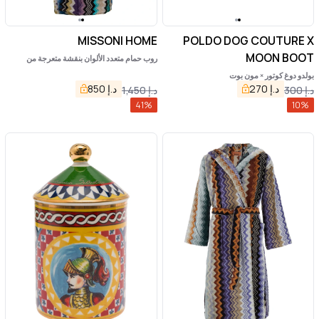
MISSONI HOME
POLDO DOG COUTURE X
MOON BOOT
روب حمام متعدد الألوان بنقشة متعرجة من
جياكومو، من ميسوني هوم
بولدو دوغ كوتور × مون بوت
د.إ
270
د.إ
850
د.إ
300
د.إ
1,450
41
%
10
%