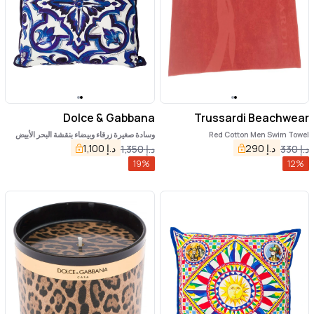
Dolce & Gabbana
Trussardi Beachwear
Red Cotton Men Swim Towel
وسادة صغيرة زرقاء وبيضاء بنقشة البحر الأبيض
المتوسط الزرقاء من القطن من دولتشي آند غابانا
د.إ
290
د.إ
1,100
د.إ
330
د.إ
1,350
19
%
12
%