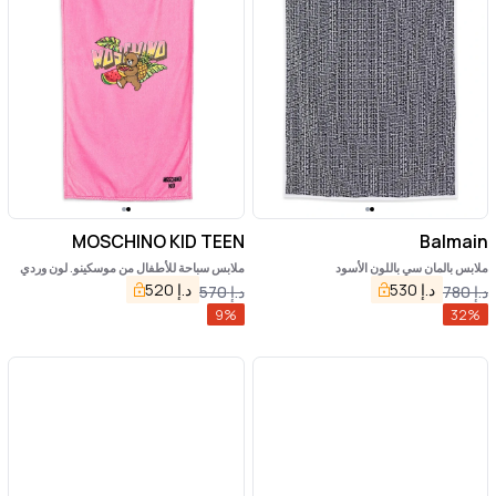
MOSCHINO KID TEEN
Balmain
ملابس بالمان سي باللون الأسود
ملابس سباحة للأطفال من موسكينو. لون وردي
د.إ
530
د.إ
520
د.إ
780
د.إ
570
9
%
32
%