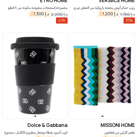
ETRO HOME
VERSACE HOME
روب حمام أبيض بنقشة باروكية من القطن تيري
مجموعة إسفنجات منقوشة مكونة من 5 قطع
د.إ
1,200
د.إ
1,300
د.إ
1,750
د.إ
2,200
41
%
31
%
Dolce & Gabbana
MISSONI HOME
طقم كارلي من قطعتين
كوب أسود بغطاء وشعار مطبوع بالكامل، مصنوع
من البورسلين والسيليكون.