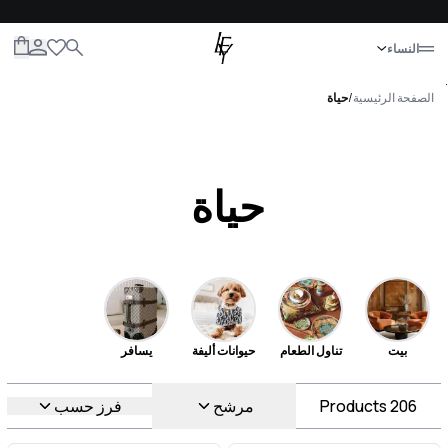
إغلاق
النساء
الكل
النساء
الرجال
الأطفال
الحياة
.
الصفحة الرئيسية
/
حياة
حياة
بيت
تناول الطعام
حيوانات أليفة
يسافر
206
Products
مرشح
فرز حسب