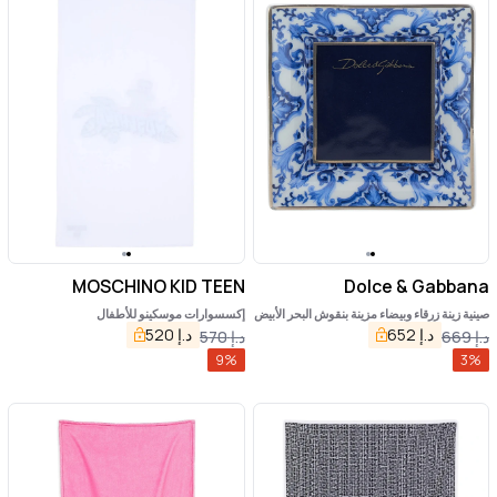
MOSCHINO KID TEEN
Dolce & Gabbana
صينية زينة زرقاء وبيضاء مزينة بنقوش البحر الأبيض
إكسسوارات موسكينو للأطفال
المتوسط من البورسلين
د.إ
652
د.إ
520
د.إ
669
د.إ
570
9
%
3
%