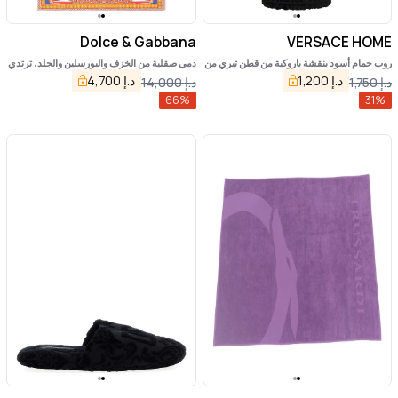
Dolce & Gabbana
VERSACE HOME
روب حمام أسود بنقشة باروكية من قطن تيري من
دمى صقلية من الخزف والبورسلين والجلد، ترتدي
فرزاتشي هوم
فساتين سوداء
د.إ
1,200
د.إ
4,700
د.إ
1,750
د.إ
14,000
66
%
31
%