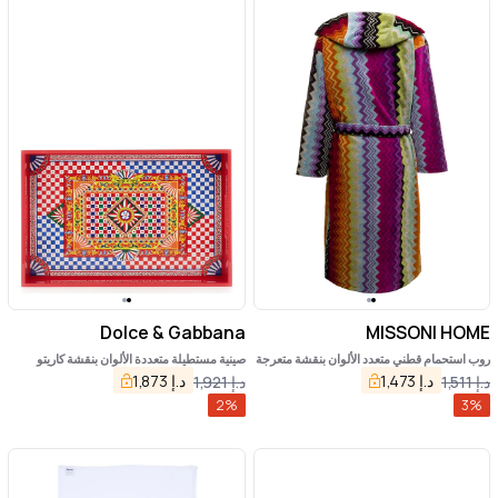
Dolce & Gabbana
MISSONI HOME
روب استحمام قطني متعدد الألوان بنقشة متعرجة
صينية مستطيلة متعددة الألوان بنقشة كاريتو
من جياكومو، من ميسوني هوم
سيسيليانو من الخشب المطلي
د.إ
1,473
د.إ
1,873
د.إ
1,511
د.إ
1,921
2
%
3
%