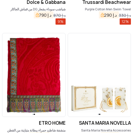
Dolce & Gabbana
Trussardi Beachwear
Purple Cotton Men Swim Towel
شباشب سوداء بشعار DG من قماش الجاكار
القطني تيري
د.إ
290
د.إ
790
د.إ
330
د.إ
870
9
%
12
%
ETRO HOME
SANTA MARIA NOVELLA
Santa Maria Novella Accessories
منشفة شاطئ حمراء ببطانة متباينة من القطن