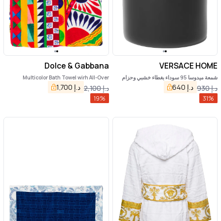
Dolce & Gabbana
VERSACE HOME
شمعة ميدوسا 95 سوداء بغطاء خشبي وحزام
Multicolor Bath Towel wirh All-Over
جلدي قابل للإزالة، مصنوعة من الخشب والزجاج
Carretto Print in Cotton Dolce & Gabbana
د.إ
640
د.إ
1,700
د.إ
930
د.إ
2,100
للمنزل
19
%
31
%