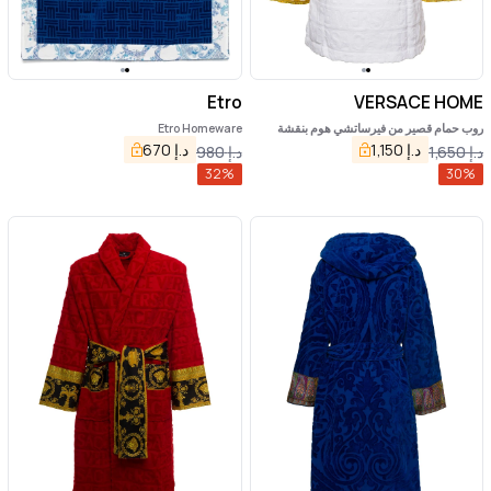
Etro
VERSACE HOME
روب حمام قصير من فيرساتشي هوم بنقشة
Etro Homeware
باروكية من القطن تيري الأسود
د.إ
1,150
د.إ
670
د.إ
1,650
د.إ
980
32
%
30
%