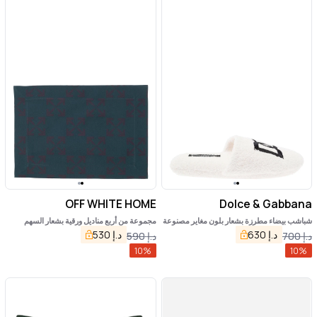
OFF WHITE HOME
Dolce & Gabbana
شباشب بيضاء مطرزة بشعار بلون مغاير مصنوعة
مجموعة من أربع مناديل ورقية بشعار السهم
من قطن تيري للمنزل
(جاكار) من أوف وايت هوم آرو
د.إ
630
د.إ
530
د.إ
700
د.إ
590
10
%
10
%