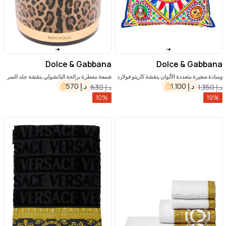
Dolce & Gabbana
Dolce & Gabbana
وسادة صغيرة متعددة الألوان بنقشة كاريتو فولارد
شمعة معطرة برائحة الباتشولي بنقشة جلد النمر
من القطن من دولتشي آند غابانا
د.إ
1,100
د.إ
570
د.إ
1,350
د.إ
630
10
%
19
%