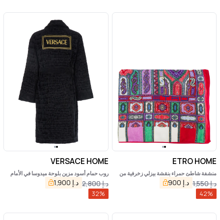
VERSACE HOME
ETRO HOME
منشفة شاطئ حمراء بنقشة بيزلي زخرفية من
روب حمام أسود مزين بلوحة ميدوسا في الأمام
القطن تيري
وشعار ماكسي في الخلف، مصنوع من القطن
د.إ
900
د.إ
1,900
د.إ
1,550
د.إ
2,800
المنزلي
32
%
42
%