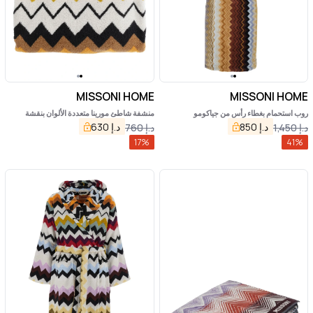
MISSONI HOME
MISSONI HOME
روب استحمام بغطاء رأس من جياكومو
منشفة شاطئ مورينا متعددة الألوان بنقشة
متعرجة بالكامل من القطن للمنزل
د.إ
850
د.إ
630
د.إ
1,450
د.إ
760
17
%
41
%