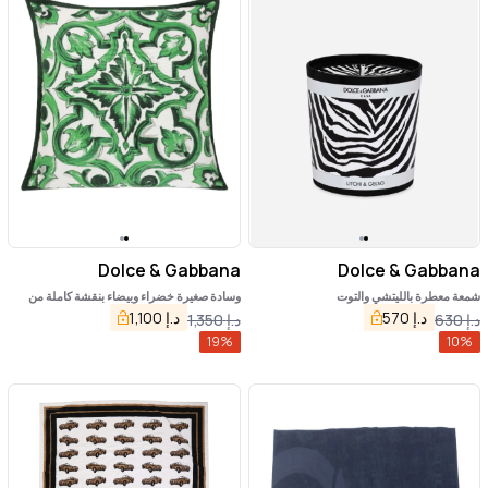
Dolce & Gabbana
Dolce & Gabbana
شمعة معطرة بالليتشي والتوت
وسادة صغيرة خضراء وبيضاء بنقشة كاملة من
القطن للمنزل
د.إ
570
د.إ
1,100
د.إ
630
د.إ
1,350
19
%
10
%