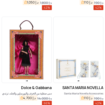
للمنزل
د.إ
110
د.إ
1,050
د.إ
190
د.إ
1,800
42
%
42
%
Dolce & Gabbana
SANTA MARIA NOVELLA
Santa Maria Novella Accessories
دمى صقلية من الخزف والبورسلين والجلد، ترتدي
فساتين سوداء
د.إ
110
د.إ
4,700
د.إ
190
د.إ
14,000
66
%
42
%