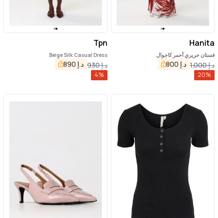
Tpn
Hanita
فستان حريري أحمر كاجوال
Beige Silk Casual Dress
د.إ
800
د.إ
890
د.إ
1,000
د.إ
930
4
%
20
%