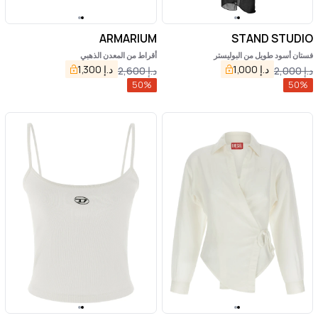
ARMARIUM
STAND STUDIO
فستان أسود طويل من البوليستر
أقراط من المعدن الذهبي
د.إ
1,000
د.إ
1,300
د.إ
2,000
د.إ
2,600
50
%
50
%