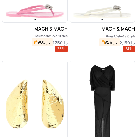
MACH & MACH
MACH & MACH
شرائح بلاستيكية بيضاء
Multicolor Pvc Slides
د.إ
829
د.إ
900
د.إ
2,139
د.إ
1,350
33
%
61
%