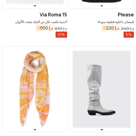
Via Roma 15
Please
قمصان داخلية قطنية سوداء
أحذية بكعب عالٍ من الجلد متعدد الألوان
د.إ
220
د.إ
550
د.إ
240
د.إ
610
10
%
8
%