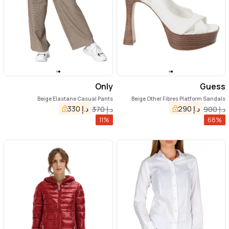
Only
Guess
Beige Elastane Casual Pants
Beige Other Fibres Platform Sandals
د.إ
290
د.إ
330
د.إ
900
د.إ
370
11
%
68
%