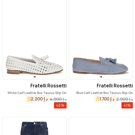
Fratelli Rossetti
Fratelli Rossetti
White Calf Leather Bos Taurus Slip-On
Blue Calf Leather Bos Taurus Slip-On
Loafers
Loafers
د.إ
1,700
د.إ
2,200
د.إ
2,900
د.إ
4,000
45
%
41
%