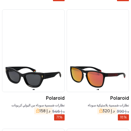
Polaroid
Polaroid
نظارات شمسية بلاستيكية سوداء
نظارات شمسية سوداء من البولي كربونات
د.إ
320
د.إ
158
د.إ
390
د.إ
546
71
%
18
%