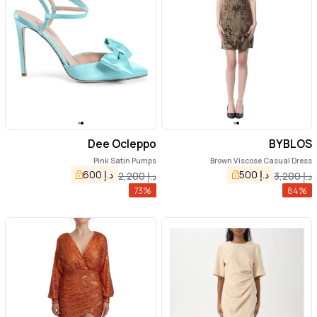
Dee Ocleppo
BYBLOS
Pink Satin Pumps
Brown Viscose Casual Dress
د.إ
500
د.إ
600
د.إ
3,200
د.إ
2,200
73
%
84
%