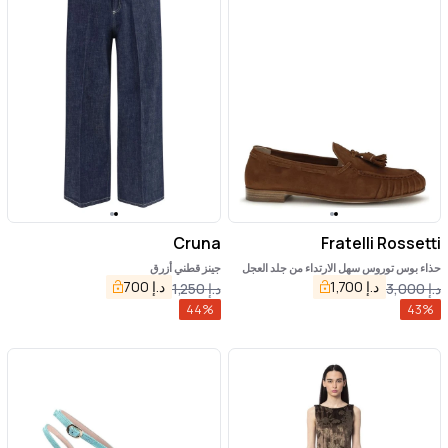
Cruna
Fratelli Rossetti
حذاء بوس توروس سهل الارتداء من جلد العجل
جينز قطني أزرق
البني
د.إ
1,700
د.إ
700
د.إ
3,000
د.إ
1,250
44
%
43
%