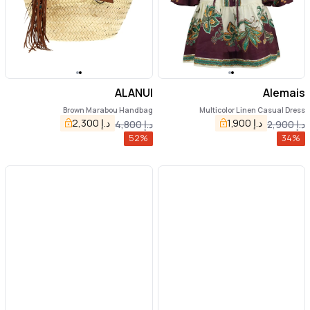
ALANUI
Alemais
Brown Marabou Handbag
Multicolor Linen Casual Dress
د.إ
1,900
د.إ
2,300
د.إ
2,900
د.إ
4,800
52
%
34
%