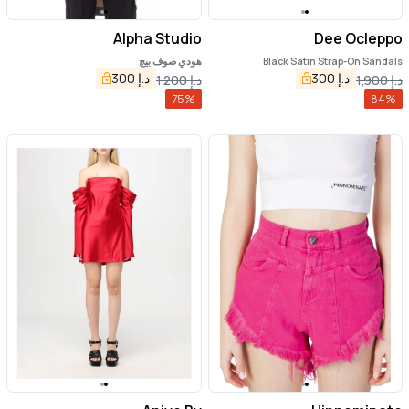
Alpha Studio
Dee Ocleppo
Black Satin Strap-On Sandals
هودي صوف بيج
د.إ
300
د.إ
300
د.إ
1,900
د.إ
1,200
75
%
84
%