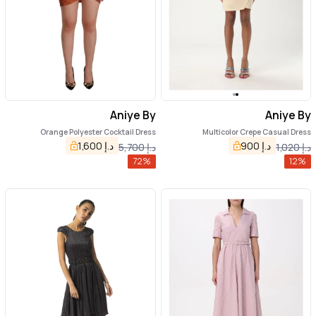
Aniye By
Aniye By
Orange Polyester Cocktail Dress
Multicolor Crepe Casual Dress
د.إ
900
د.إ
1,600
د.إ
1,020
د.إ
5,700
72
%
12
%