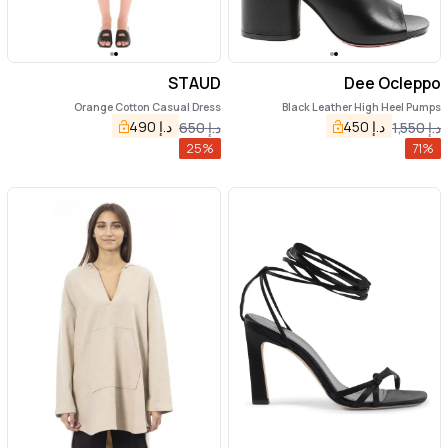
STAUD
Dee Ocleppo
Orange Cotton Casual Dress
Black Leather High Heel Pumps
د.إ
450
د.إ
490
د.إ
1,550
د.إ
650
25
%
71
%