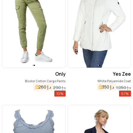
Only
Yes Zee
Bicolor Cotton Cargo Pants
White Polyamide Coat
د.إ
350
د.إ
260
د.إ
1,050
د.إ
290
10
%
67
%