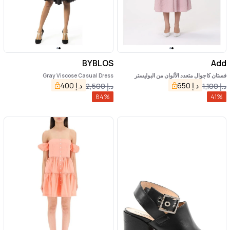
BYBLOS
Add
فستان كاجوال متعدد الألوان من البوليستر
Gray Viscose Casual Dress
د.إ
650
د.إ
400
د.إ
1,100
د.إ
2,500
84
%
41
%