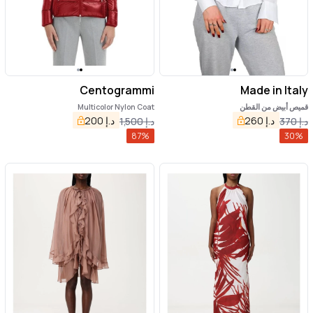
Centogrammi
Made in Italy
قميص أبيض من القطن
Multicolor Nylon Coat
د.إ
260
د.إ
200
د.إ
370
د.إ
1,500
87
%
30
%