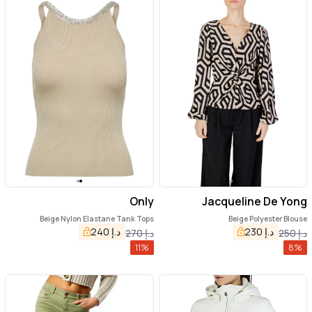
Only
Jacqueline De Yong
Beige Nylon Elastane Tank Tops
Beige Polyester Blouse
د.إ
230
د.إ
240
د.إ
250
د.إ
270
11
%
8
%