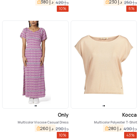
د.إ
230
د.إ
380
د.إ
250
د.إ
420
10
%
8
%
Only
Kocca
Multicolor Viscose Casual Dress
Multicolor Polyester T-Shirt
د.إ
280
د.إ
260
د.إ
490
د.إ
290
10
%
43
%