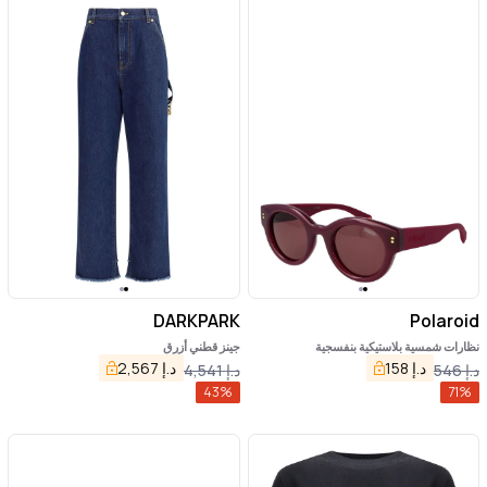
DARKPARK
Polaroid
نظارات شمسية بلاستيكية بنفسجية
جينز قطني أزرق
د.إ
158
د.إ
2,567
د.إ
546
د.إ
4,541
43
%
71
%