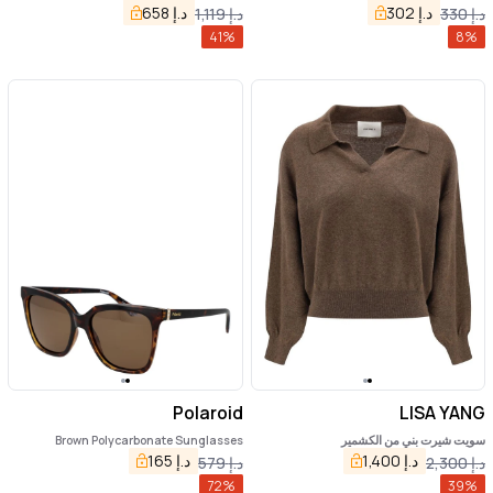
د.إ
302
د.إ
658
د.إ
330
د.إ
1,119
41
%
8
%
Polaroid
LISA YANG
سويت شيرت بني من الكشمير
Brown Polycarbonate Sunglasses
د.إ
1,400
د.إ
165
د.إ
2,300
د.إ
579
72
%
39
%