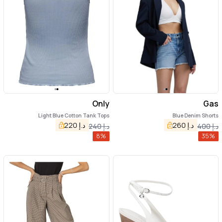
Only
Gas
Light Blue Cotton Tank Tops
Blue Denim Shorts
د.إ
260
د.إ
220
د.إ
400
د.إ
240
8
%
35
%