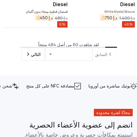
Diesel
Diesel
White Modal Blouse
قمصان قطنية بيضاء بدون أكمام
د.إ
750
د.إ
450
د.إ
1,400
د.إ
480
6
%
46
%
لقد شاهدت 60 من أصل 484 منتجاً
السابق
التالي
بوتيك مباشرة من أوروبا
مصادقة NFC على كل منتج
شحن عا
مجانًا لفترة محدودة
انضم إلى عضوية الأعضاء الحصرية
استمتع بمكافآت حصرية وعروض خاصة بالأعضاء.