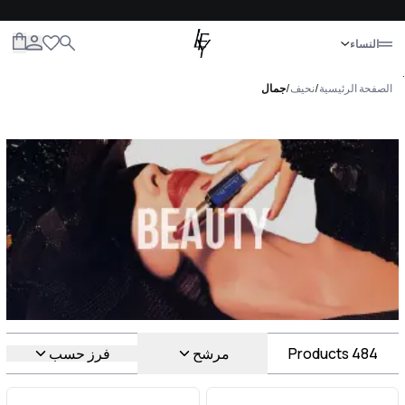
إغلاق
النساء
الكل
النساء
الرجال
الأطفال
الحياة
.
الصفحة الرئيسية
/
نحيف
/
جمال
جمال Luxury For You جمال
484
Products
مرشح
فرز حسب