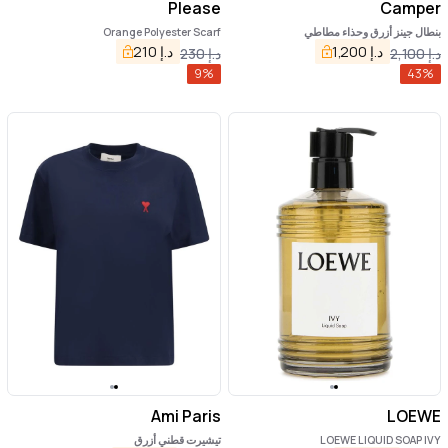
Please
Camper
بنطال جينز أزرق وحذاء مطاطي
Orange Polyester Scarf
د.إ
1,200
د.إ
210
د.إ
2,100
د.إ
230
9
%
43
%
Ami Paris
LOEWE
LOEWE LIQUID SOAP IVY
تيشيرت قطني أزرق