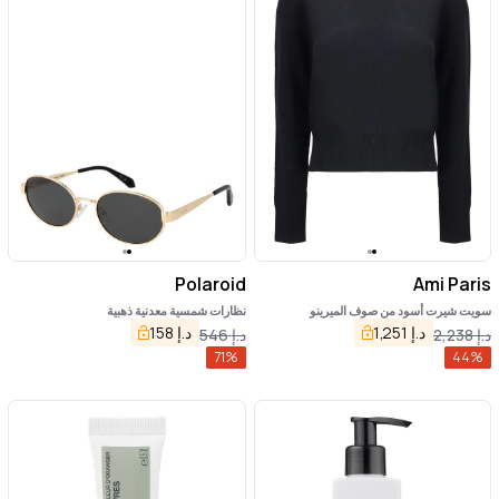
Polaroid
Ami Paris
سويت شيرت أسود من صوف الميرينو
نظارات شمسية معدنية ذهبية
د.إ
1,251
د.إ
158
د.إ
2,238
د.إ
546
71
%
44
%