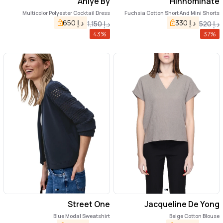
Aniye By
Hinnominate
Multicolor Polyester Cocktail Dress
Fuchsia Cotton Short And Mini Shorts
د.إ
330
د.إ
650
د.إ
520
د.إ
1,150
43
%
37
%
Street One
Jacqueline De Yong
Blue Modal Sweatshirt
Beige Cotton Blouse