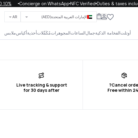
10% OFF your first order with code WELCOME10
Concierge on WhatsApp
NFC Verified
Duties & taxes inclu
الإمارات العربية المتحدة
(AED)
AR
ابحث عن العلامات التجارية والفئات والمنتجات
أوتلت
الفخامة الذكية
جمال
الساعات
المجوهرات
مُكَمِّلات
أحذية
أكياس
ملابس
الحياة
الأطفال
الرجال
النساء
الكل
for 30 days after
Free within 2