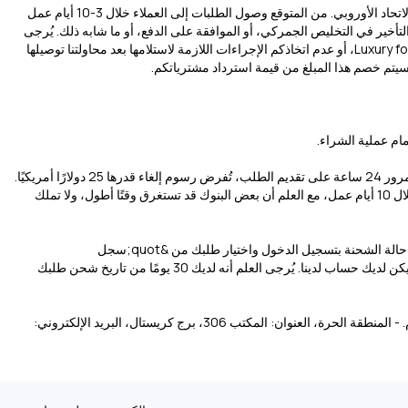
نقوم حاليًا بالشحن داخل الولايات المتحدة الأمريكية، والمملكة المتحدة، والإمارات العربية المتحدة، والكويت، وقطر، والمملكة العربية السعودية، والهند، ودول الاتحاد الأوروبي. من المتوقع وصول الطلبات إلى العملاء خلال 3-10 أيام عمل
 لا تتحمل Luxury for you مسؤولية أي ظروف خارجة عن إرادتها، مثل التأخير في التخليص الجمركي، أو الموافقة على الدفع، أو ما شابه ذلك. يُرجى
العلم أيضًا أننا لا نستطيع التوصيل إلى صناديق البريد، حيث تتطلب شركات الشحن التي نتعامل معها توقيعًا عند الاستلام. في حال رفضكم استلام شحنة من Luxury for you، أو عدم اتخاذكم الإجراءات اللازمة لاستلامها بعد محاولتنا توصيلها
ام عملية الشراء.
نتفهم أن العملاء قد يحتاجون أحيانًا إلى إلغاء طلباتهم. يُمكن إلغاء الطلبات خلال 24 ساعة من تقديمها. في حال تجهيز الطلب للشحن، لن تُقبل طلبات الإلغاء. بعد مرور 24 ساعة على تقديم الطلب، تُفرض رسوم إلغاء قدرها 25 دولارًا أمريكيًا.
بمجرد تأكيد الإلغاء، سنعيد المبلغ إلى طريقة الدفع الأصلية. ستتلقى رسالة تأكيد عبر البريد الإلكتروني فور إتمام عملية الدفع. تتم معالجة المبالغ المستردة عادةً خلال 10 أيام عمل، مع العلم أن بعض البنوك قد تستغرق وقتًا أطول، ولا تملك
بعد إتمام طلبك، ستتلقى رسالة تأكيد عبر البريد الإلكتروني. بعد ذلك، ستتلقى رسالة أخرى تحتوي على رقم تتبع شحنتك. إذا كنت مسجلاً لدينا، يمكنك التحقق من حالة الشحنة بتسجيل الدخول واختيار طلبك من &quot;سجل
الطلبات&quot;. كما يمكنك إدخال رقم التتبع في موقع DHL الإلكتروني. ستتلقى أيضًا تحديثات منتظمة عبر البريد الإلكتروني حول حالة تسليم طلبك، حتى لو لم يكن لديك حساب لدينا. يُرجى العلم أنه لديك 30 يومًا من تاريخ شحن طلبك
ان: المكتب 306، برج كريستال، البريد الإلكتروني: