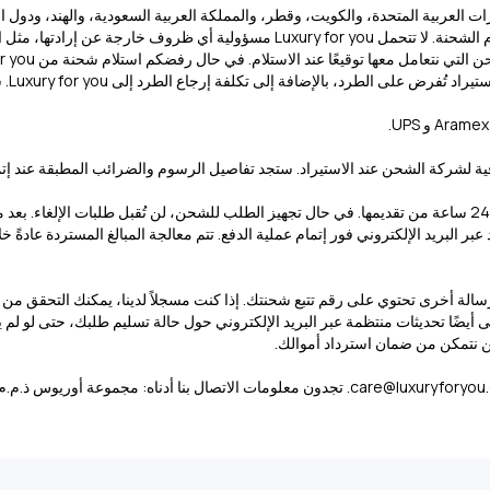
بعد تأكيد الطلب. يُرجى العلم أن أوقات الشحن تقريبية وتعتمد على وقت استلام الشحنة.
تكلفة إرجاع الطرد إلى Luxury for you. سيتم خصم هذا المبلغ من قيمة استرداد مشترياتكم.
ة لشركة الشحن عند الاستيراد. ستجد تفاصيل الرسوم والضرائب المطبقة عند إتم
لن نتمكن من ضمان استرداد أموالك.
care@luxuryforyou
. تجدون معلومات الاتصال بنا أدناه: مجموعة أوريوس ذ.م.م. - المنطقة الحرة، العنو