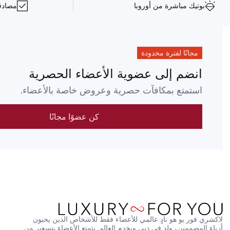
بوتيك مباشرة من أوروبا
مصادقة NFC على 
مجانًا لفترة محدودة
انضم إلى عضوية الأعضاء الحصرية
استمتع بمكافآت حصرية وعروض خاصة بالأعضاء.
كن عضوًا مجانًا
لاكشري فور يو هو نادٍ عالمي للأعضاء فقط للأشخاص الذين يحبون 
أزياء المصممين، ولد في دبي ويخدم العالم. يتمتع الأعضاء بتسعير من 