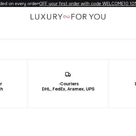
ded on every order
10% OFF your first order with code WELCOME10
4h
DHL, FedEx, Aramex, UPS