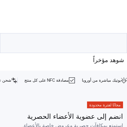
شوهد مؤخراً
بوتيك مباشرة من أوروبا
مصادقة NFC على كل منتج
شحن عا
مجانًا لفترة محدودة
انضم إلى عضوية الأعضاء الحصرية
استمتع بمكافآت حصرية وعروض خاصة بالأعضاء.