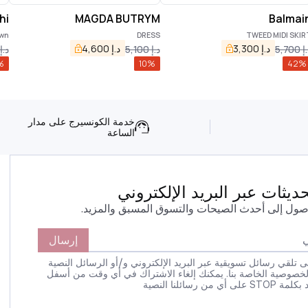
hi
MAGDA BUTRYM
Balmai
own
DRESS
TWEED MIDI SKIR
د.إ
3,300
د.إ
4,600
إ
5,700
د.إ
5,100
د.إ
%
10
%
42
%
خدمة الكونسيرج على مدار
الساعة
يثات عبر البريد الإلكتروني
صول إلى أحدث الصيحات والتسوق المسبق والمزيد.
إرسال
 تلقي رسائل تسويقية عبر البريد الإلكتروني و/أو الرسائل النصية
لخصوصية الخاصة بنا. يمكنك إلغاء الاشتراك في أي وقت من أسفل
 رسائلنا النصية