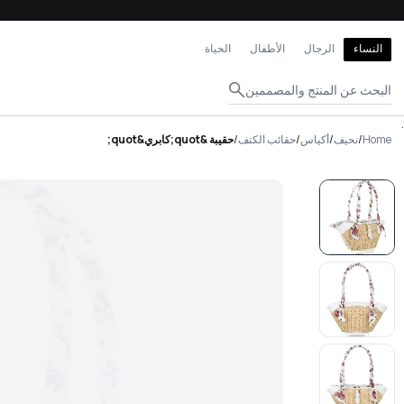
إغلاق
النساء
الرجال
الأطفال
الحياة
البحث عن المنتج والمصممين
.
Home
/
نحيف
/
أكياس
/
حقائب الكتف
/
حقيبة &quot;كابري&quot;