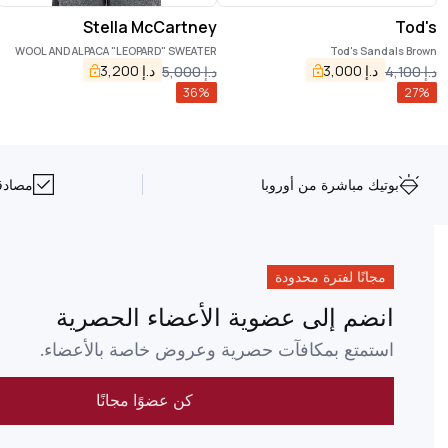
Stella McCartney
Tod's
WOOL AND ALPACA "LEOPARD" SWEATER
Tod's Sandals Brown
د.إ
3,000
د.إ
3,200
د.إ
4,100
د.إ
5,000
36
%
27
%
بوتيك مباشرة من أوروبا
مصادقة NFC على 
مجانًا لفترة محدودة
انضم إلى عضوية الأعضاء الحصرية
استمتع بمكافآت حصرية وعروض خاصة بالأعضاء.
كن عضوًا مجانًا