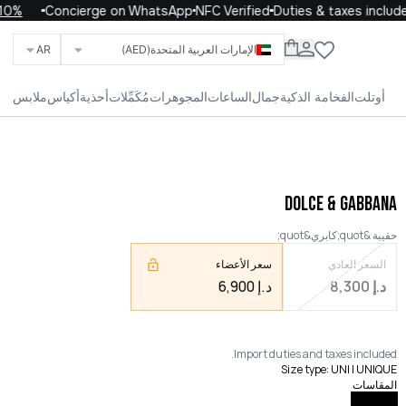
h code WELCOME10
Concierge on WhatsApp
NFC Verified
Duties & taxes included
الإمارات العربية المتحدة
(AED)
AR
ابحث عن العلامات التجارية والفئات والمنتجات
أوتلت
الفخامة الذكية
جمال
الساعات
المجوهرات
مُكَمِّلات
أحذية
أكياس
ملابس
الحياة
الأطفال
الرجال
النساء
الكل
DOLCE & GABBANA
حقيبة &quot;كابري&quot;
السعر العادي
سعر الأعضاء
د.إ
8,300
د.إ
6,900
Import duties and taxes included.
Size type
:
UNI | UNIQUE
المقاسات