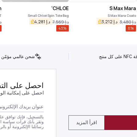
n
CHLOE'
S Max Mara
T
Small Chloé Spin Tote Bag
S Max Mara Coats
د.إ
3,212
د.إ
4,281
د.إ
3,480
د.إ
7,569
د.
43
%
8
%
كل منتج
شحن عالمي مؤمّن
احصل على التحد
احصل على إمكانية الو
بالتسجيل، فإنك توافق على
وتقر بأنك قرأت سياسة ا
اقرأ المزيد
رسائلنا الإلكترونية أو بالرد بكلمة STOP على أي من