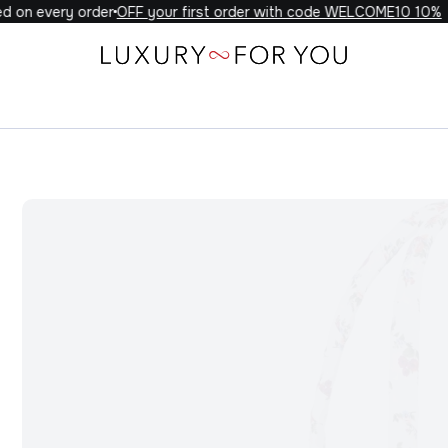
 on every order
10% OFF your first order with code WELCOME10