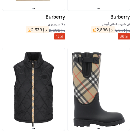
Burberry
Burberry
تي شيرت قطني أبيض
ملابس بربري
د.إ
2,896
د.إ
2,339
د.إ
4,541
د.إ
2,696
13
%
36
%