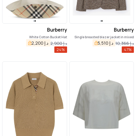
Burberry
Burberry
White Cotton Bucket Hat
Single breasted blazer jacket in mixed
wool
د.إ
5,510
د.إ
2,200
د.إ
10,366
د.إ
2,900
24
%
47
%