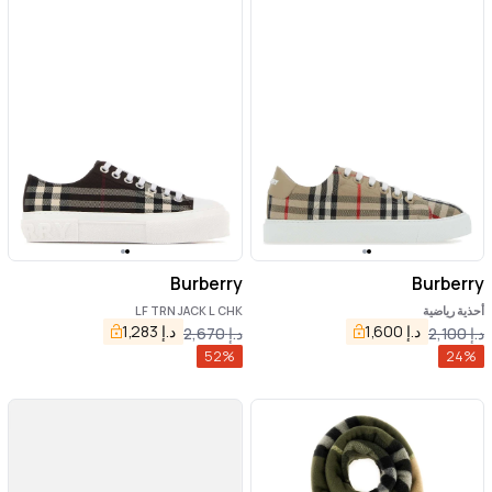
Burberry
Burberry
أحذية رياضية
LF TRN JACK L CHK
د.إ
1,600
د.إ
1,283
د.إ
2,100
د.إ
2,670
52
%
24
%