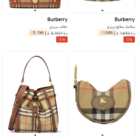
Burberry
Burberry
سلاسل مفاتيح بربري
حقائب بربري
د.إ
1,586
د.إ
5,196
د.إ
1,832
د.إ
5,997
13
%
13
%