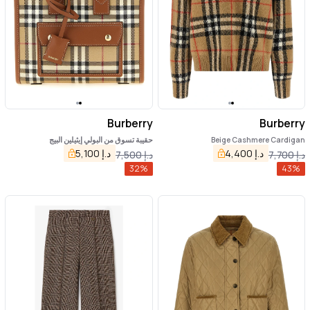
Burberry
Burberry
Beige Cashmere Cardigan
حقيبة تسوق من البولي إيثيلين البيج
د.إ
4,400
د.إ
5,100
د.إ
7,700
د.إ
7,500
32
%
43
%