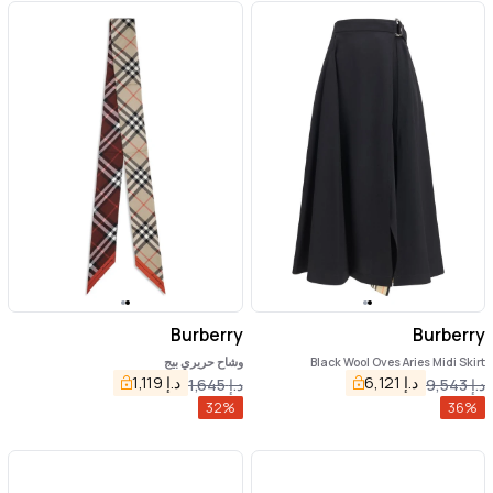
Burberry
Burberry
Black Wool Oves Aries Midi Skirt
وشاح حريري بيج
د.إ
6,121
د.إ
1,119
د.إ
9,543
د.إ
1,645
32
%
36
%