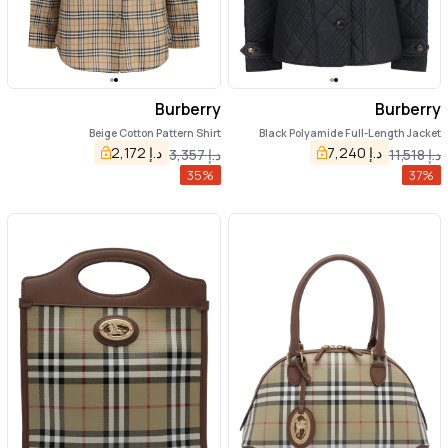
Burberry
Burberry
Beige Cotton Pattern Shirt
Black Polyamide Full-Length Jacket
د.إ
7,240
د.إ
2,172
د.إ
11,518
د.إ
3,357
35
%
37
%