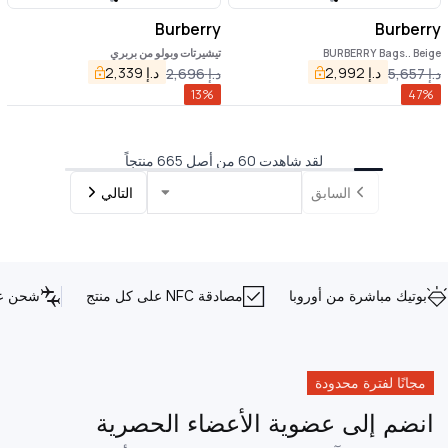
Burberry
Burberry
BURBERRY Bags.. Beige
تيشيرتات وبولو من بربري
د.إ
2,992
د.إ
2,339
د.إ
5,657
د.إ
2,696
13
%
47
%
لقد شاهدت 60 من أصل 665 منتجاً
السابق
التالي
بوتيك مباشرة من أوروبا
مصادقة NFC على كل منتج
شحن عا
مجانًا لفترة محدودة
انضم إلى عضوية الأعضاء الحصرية