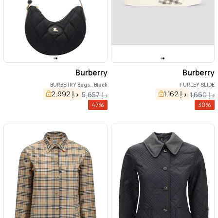
Burberry
Burberry
BURBERRY Bags.. Black
FURLEY SLIDE
د.إ
1,162
د.إ
2,992
د.إ
1,660
د.إ
5,657
47
%
30
%