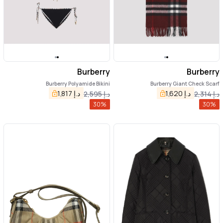
Burberry
Burberry
Burberry Polyamide Bikini
Burberry Giant Check Scarf
د.إ
1,620
د.إ
1,817
د.إ
2,314
د.إ
2,595
30
%
30
%