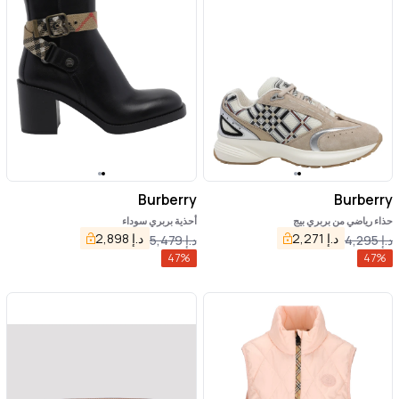
Burberry
Burberry
حذاء رياضي من بربري بيج
أحذية بربري سوداء
د.إ
2,271
د.إ
2,898
د.إ
4,295
د.إ
5,479
47
%
47
%