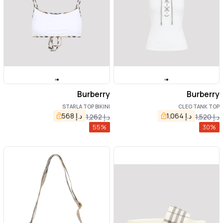
Burberry
Burberry
STARLA TOP BIKINI
CLEO TANK TOP
د.إ
1,064
د.إ
568
د.إ
1,520
د.إ
1,262
55
%
30
%