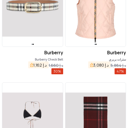
Burberry
Burberry
سترات بربري
Burberry Check Belt
د.إ
3,080
د.إ
1,162
د.إ
5,864
د.إ
1,660
30
%
47
%