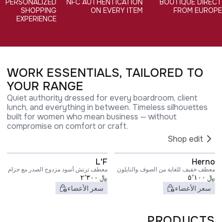
PERSONALIZED
NFC AUTHENTICATION
BOUTIQUE DIRECT
SHOPPING
ON EVERY ITEM
FROM EUROPE
EXPERIENCE
WORK ESSENTIALS, TAILORED TO
YOUR RANGE
Quiet authority dressed for every boardroom, client
lunch, and everything in between. Timeless silhouettes
built for women who mean business — without
compromise on comfort or craft.
Shop edit
L'F
Herno
معطف خفيف للغاية من الصوف والنايلون
معطف ترنش أسود مزدوج الصدر مع حزام
﷼
٥٬١٠٠
﷼
٢٬٣٠٠
مطابق من قماش الكادي للنساء
سعر الأعضاء
سعر الأعضاء
PRODUCTS