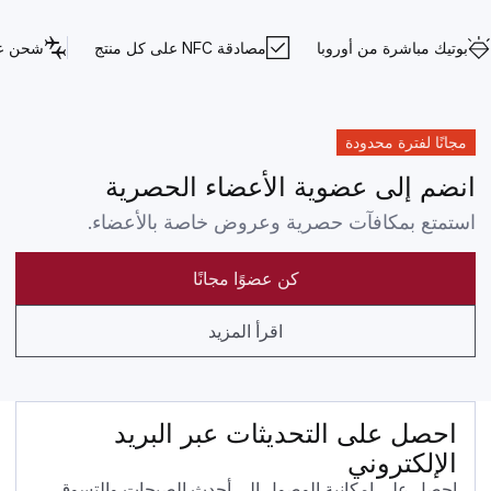
بوتيك مباشرة من أوروبا
مصادقة NFC على كل منتج
شحن عا
مجانًا لفترة محدودة
انضم إلى عضوية الأعضاء الحصرية
استمتع بمكافآت حصرية وعروض خاصة بالأعضاء.
كن عضوًا مجانًا
اقرأ المزيد
احصل على التحديثات عبر البريد
الإلكتروني
احصل على إمكانية الوصول إلى أحدث الصيحات والتسوق