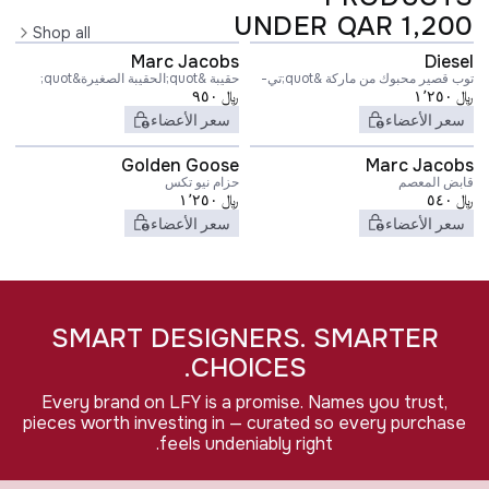
UNDER QAR 1,200
Shop all
Marc Jacobs
Diesel
توب قصير محبوك من ماركة &quot;تي-
حقيبة &quot;الحقيبة الصغيرة&quot;
﷼
ويليت&quot;
١٬٢٥٠
﷼
٩٥٠
سعر الأعضاء
سعر الأعضاء
Golden Goose
Marc Jacobs
قابض المعصم
حزام نيو تكس
﷼
٥٤٠
﷼
١٬٢٥٠
سعر الأعضاء
سعر الأعضاء
SMART DESIGNERS. SMARTER
CHOICES.
Every brand on LFY is a promise. Names you trust,
pieces worth investing in — curated so every purchase
feels undeniably right.