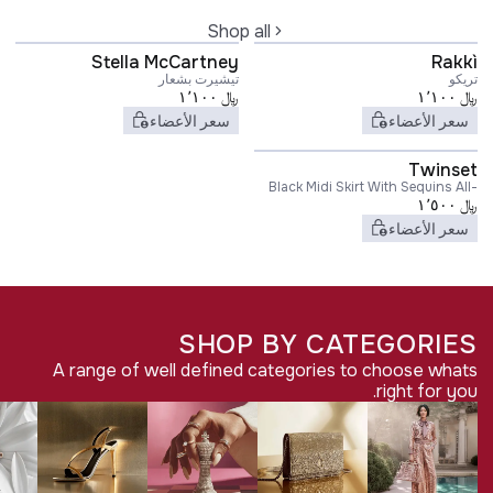
Shop all
Stella McCartney
Rakkì
تريكو
تيشيرت بشعار
﷼
١٬١٠٠
﷼
١٬١٠٠
سعر الأعضاء
سعر الأعضاء
Twinset
Black Midi Skirt With Sequins All-
﷼
١٬٥٠٠
Over in Technical Fabric Woman
سعر الأعضاء
SHOP BY CATEGORIES
A range of well defined categories to choose whats
right for you.