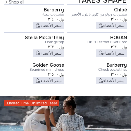
TAKES SHAPE
Shop all
Burberry
Chloé
تيشيرتات وبولو من كلوي باللون الأخضر
تيشيرتات بيضاء
﷼
٣٬٠٠٠
﷼
٢٬٤٠٠
سعر الأعضاء
سعر الأعضاء
Stella McCartney
HOGAN
Orange top
H619 Leather Biker Boot
﷼
٣٬٣٠٠
﷼
٢٬٣٠٠
سعر الأعضاء
سعر الأعضاء
Golden Goose
Burberry
Sequined mini dress
Check bucket hat
﷼
٢٬٠٠٠
﷼
٣٬٥٠٠
سعر الأعضاء
سعر الأعضاء
Limited Time. Unlimited Taste.