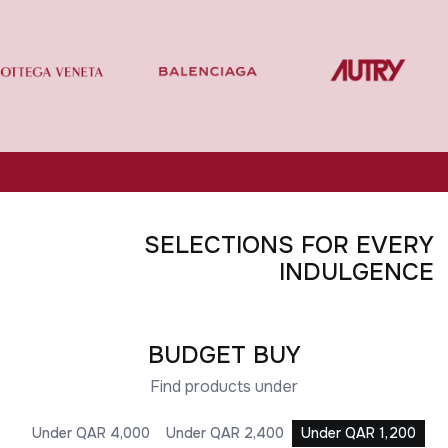
SELECTIONS FOR EVERY
UNDER QAR 4,000
UNDER QAR 2,400
UNDER QAR 3,200
UNDER QAR 1,200
INDULGENCE
BUDGET BUY
Find products under
Under QAR 4,000
Under QAR 2,400
Under QAR 1,200