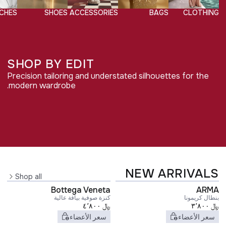
CHES
SHOES
ACCESSORIES
BAGS
CLOTHING
SHOP BY EDIT
Precision tailoring and understated silhouettes for the
QUIET POWER
modern wardrobe.
Shop edit
DRESSING
COMFORTABLE
Shop edit
LUXURY
FOREVER
Shop edit
CLASSICS
NEW ARRIVALS
Shop all
Bottega Veneta
ARMA
بنطال كريمونا
كنزة صوفية بياقة عالية
﷼
٣٬٨٠٠
﷼
٤٬٨٠٠
سعر الأعضاء
سعر الأعضاء