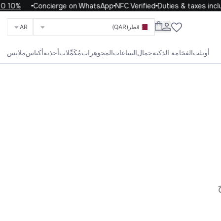
10% OFF your first order with code WELCOME10
Concierge on WhatsApp
NFC Verified
Duties & taxes inclu
قطر
(QAR)
AR
ابحث عن العلامات التجارية والفئات والمنتجات
أوتلت
الفخامة الذكية
جمال
الساعات
المجوهرات
مُكَمِّلات
أحذية
أكياس
ملابس
الحياة
الأطفال
الرجال
النساء
الكل
 الفاخرة