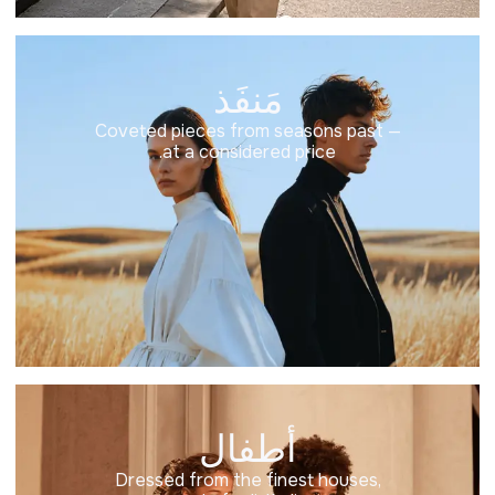
مَنفَذ
Coveted pieces from seasons past —
at a considered price.
أطفال
Dressed from the finest houses,