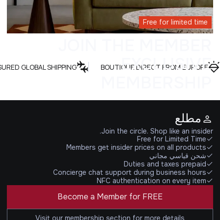
Free for limited time
JOIN THE MEMBER
EXCLUSIVE
SURED GLOBAL SHIPPING
BOUTIQUE DIRECT FROM EUROPE
MEMBERSHIP
مطلع
Join the circle. Shop like an insider.
Free for Limited Time
Members get insider prices on all products
شحن قياسي مجاني
Duties and taxes prepaid
Concierge chat support during business hours
NFC authentication on every item
Become a Member for FREE
Visit our membership section for more details