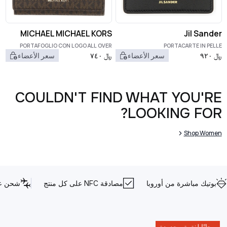
MICHAEL MICHAEL KORS
Jil Sander
PORTAFOGLIO CON LOGO ALL OVER
PORTACARTE IN PELLE
﷼
٩٢٠
سعر الأعضاء
﷼
٧٤٠
سعر الأعضاء
COULDN'T FIND WHAT YOU'RE
LOOKING FOR?
Shop Women
بوتيك مباشرة من أوروبا
مصادقة NFC على كل منتج
شحن عا