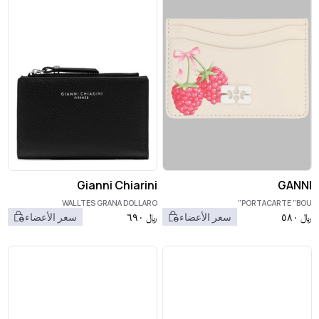
Gianni Chiarini
GANNI
WALLTES GRANA DOLLARO
PORTACARTE "BOU"
﷼
٥٨٠
سعر الأعضاء
﷼
٦٩٠
سعر الأعضاء