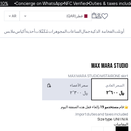
 with code WELCOME10
Concierge on WhatsApp
NFC Verified
Duties & taxes included
قطر
(QAR)
AR
ابحث عن العلامات التجارية والفئات والمنتجات
أوتلت
الفخامة الذكية
جمال
الساعات
المجوهرات
مُكَمِّلات
أحذية
أكياس
ملابس
الحياة
الأطفال
الرجال
النساء
الكل
MAX MARA STUDIO
MAX MARA STUDIO MSTAIRONE skirt
السعر العادي
سعر الأعضاء
﷼
٢٬٦٠٠
﷼
٢٬٣٠٠
قام
مستخدمو 19
بإلغاء قفل هذه الصفقة اليوم
Import duties and taxes included.
Size type
:
UNI | N/A
المقاسات