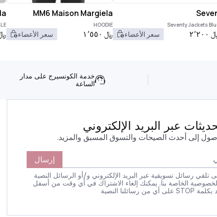
la
MM6 Maison Margiela
Seve
LLE
HOODIE
Seventy Jackets Blu
٢٬٢٠٠
﷼
١٬٥٥٠
﷼
سعر الأعضاء
سعر الأعضاء
خدمة الكونسيرج على مدار
الساعة
يثات عبر البريد الإلكتروني
صول إلى أحدث الصيحات والتسوق المسبق والمزيد.
إرسال
 تلقي رسائل تسويقية عبر البريد الإلكتروني و/أو الرسائل النصية
لخصوصية الخاصة بنا. يمكنك إلغاء الاشتراك في أي وقت من أسفل
 رسائلنا النصية