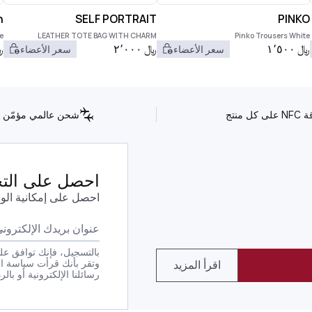
n
SELF PORTRAIT
PINKO
e
LEATHER TOTE BAG WITH CHARM
Pinko Trousers White
﷼
١٬٥٠٠
﷼
٢٬٠٠٠
﷼
سعر الأعضاء
سعر الأعضاء
كل منتج
شحن عالمي مؤمّن
احصل على التحد
احصل على إمكانية الو
بالتسجيل، فإنك توافق على
وتقر بأنك قرأت سياسة ا
اقرأ المزيد
رسائلنا الإلكترونية أو بالرد بكلمة STOP على أي من