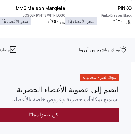
MM6 Maison Margiela
PINKO
JOGGER PANTS WITH LOGO
Pinko Dresses Black
﷼
٢٬٣٠٠
﷼
١٬٧٥٠
سعر الأعضاء
سعر الأعضاء
بوتيك مباشرة من أوروبا
مصادقة NFC على 
مجانًا لفترة محدودة
انضم إلى عضوية الأعضاء الحصرية
استمتع بمكافآت حصرية وعروض خاصة بالأعضاء.
كن عضوًا مجانًا