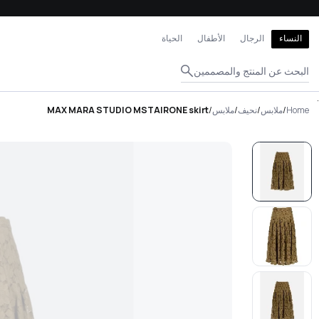
إغلاق
النساء
الرجال
الأطفال
الحياة
البحث عن المنتج والمصممين
.
Home
/
ملابس
/
نحيف
/
ملابس
/
MAX MARA STUDIO MSTAIRONE skirt