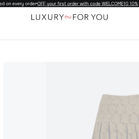
 on every order
10% OFF your first order with code WELCOME10