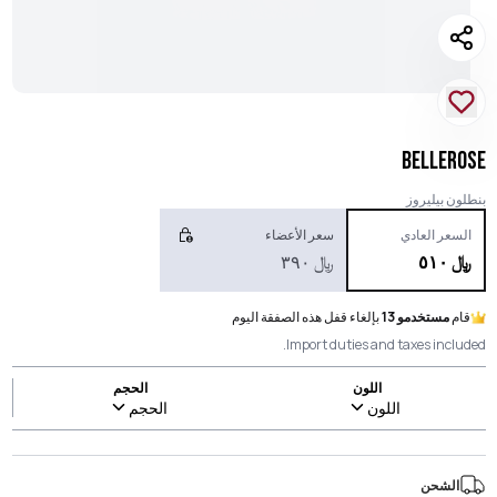
BELLEROSE
بنطلون بيليروز
السعر العادي
سعر الأعضاء
﷼
٥١٠
﷼
٣٩٠
قام
مستخدمو 13
بإلغاء قفل هذه الصفقة اليوم
Import duties and taxes included.
اللون
الحجم
اللون
الحجم
الشحن