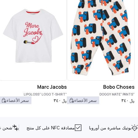
Marc Jacobs
Bobo Choses
"LIPGLOSS" LOGO T-SHIRT
"DOGGY MATE" PANTS
﷼
٣٤٠
سعر الأعضاء
﷼
٣٤٠
سعر الأعضاء
بوتيك مباشرة من أوروبا
مصادقة NFC على كل منتج
شحن عا