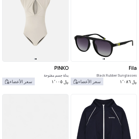
PINKO
Fila
Black Rubber Sunglasses
بدلة جسم مفتوحة
﷼
١٬٠٨٦
سعر الأعضاء
﷼
١٬٠٠٥
سعر الأعضاء