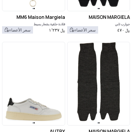
MM6 Maison Margiela
MAISON MARGIELA
جوارب تابي
قلادة حلقية بشعار بسيط
﷼
٤٧٠
سعر الأعضاء
﷼
١٬٢٣٧
سعر الأعضاء
AUTRY
MAISON MARGIELA