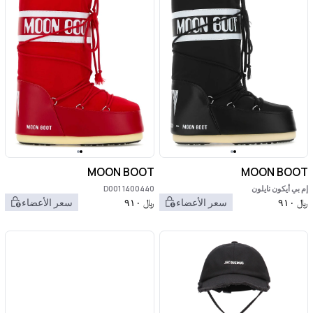
MOON BOOT
MOON BOOT
إم بي أيكون نايلون
1400440 D001
﷼
٩١٠
سعر الأعضاء
﷼
٩١٠
سعر الأعضاء