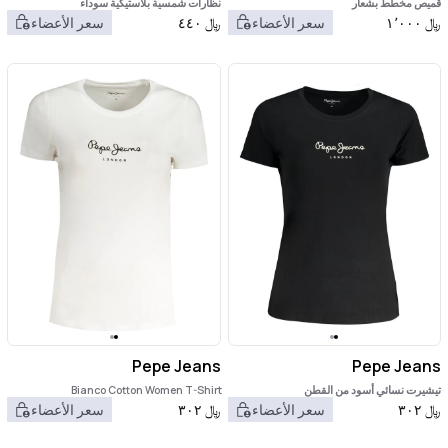
قميص مخطط بشعار
نظارات شمسية بلاستيكية سوداء
﷼
١٬٠٠٠
سعر الأعضاء
﷼
٤٤٠
سعر الأعضاء
Pepe Jeans
Pepe Jeans
تيشيرت نسائي أسود من القطن
Bianco Cotton Women T-Shirt
﷼
٣٠٢
سعر الأعضاء
﷼
٣٠٢
سعر الأعضاء