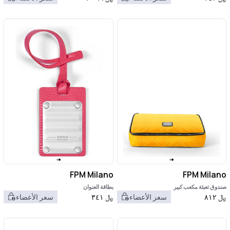
FPM Milano
FPM Milano
صندوق تعبئة مكعب كبير
بطاقة العنوان
﷼
٨١٢
سعر الأعضاء
﷼
٣٤١
سعر الأعضاء