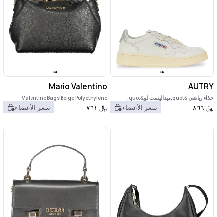
Mario Valentino
AUTRY
حذاء رياضي &quot;ميداليست لو&quot;
Valentino Bags Beige Polyethylene
Women Handbag
﷼
٨٦٦
سعر الأعضاء
﷼
٧٦١
سعر الأعضاء