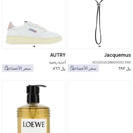
AUTRY
Jacquemus
ACU00452AW00092 990
أحذية رياضية
﷼
٦٩٢
سعر الأعضاء
﷼
٨٦٦
سعر الأعضاء