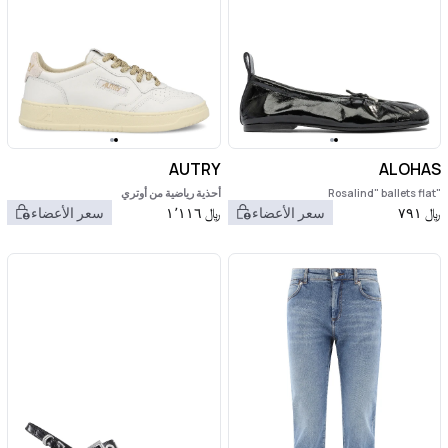
AUTRY
ALOHAS
"Rosalind" ballets flat
أحذية رياضية من أوتري
﷼
٧٩١
سعر الأعضاء
﷼
١٬١١٦
سعر الأعضاء