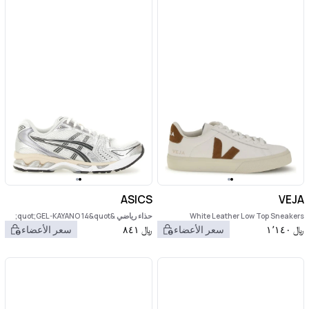
ASICS
VEJA
White Leather Low Top Sneakers
حذاء رياضي &quot;GEL-KAYANO 14&quot;
﷼
١٬١٤٠
سعر الأعضاء
﷼
٨٤١
سعر الأعضاء