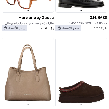
Marciano by Guess
G.H. BASS
MOCCASIN "WEEJUNS PENNY"
نظارات (إطارات) مصنوعة من أسيتات برتقالي
اللون
﷼
١٬١١٣
سعر الأعضاء
﷼
١٬٢٥٠
سعر الأعضاء