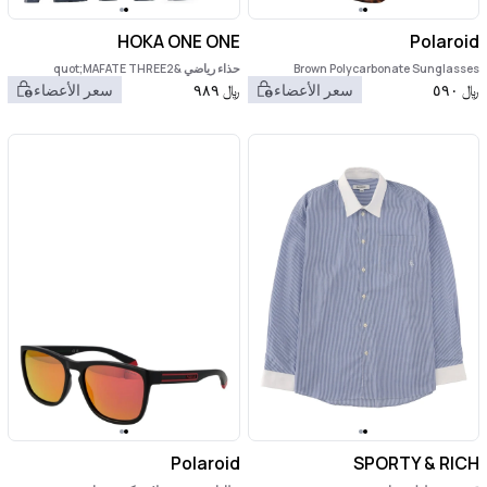
HOKA ONE ONE
Polaroid
Brown Polycarbonate Sunglasses
حذاء رياضي &quot;MAFATE THREE2
WORDMARK&quot;.
﷼
٥٩٠
سعر الأعضاء
﷼
٩٨٩
سعر الأعضاء
Polaroid
SPORTY & RICH