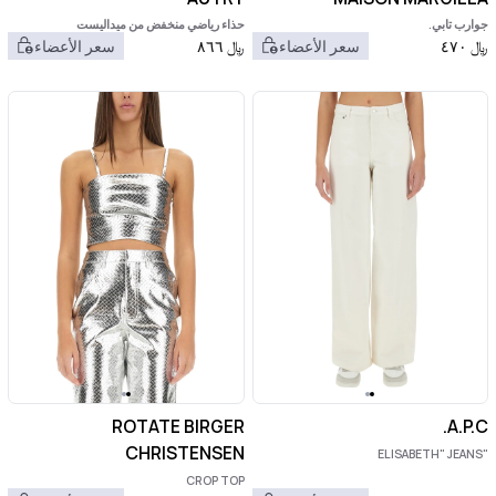
جوارب تابي.
حذاء رياضي منخفض من ميداليست
﷼
٤٧٠
سعر الأعضاء
﷼
٨٦٦
سعر الأعضاء
ROTATE BIRGER
A.P.C.
CHRISTENSEN
"ELISABETH" JEANS
CROP TOP