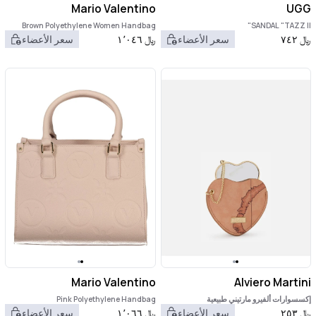
Mario Valentino
UGG
Brown Polyethylene Women Handbag
SANDAL "TAZZ II"
﷼
٧٤٢
سعر الأعضاء
﷼
١٬٠٤٦
سعر الأعضاء
Mario Valentino
Alviero Martini
إكسسوارات ألفيرو مارتيني طبيعية
Pink Polyethylene Handbag
﷼
٢٥٣
سعر الأعضاء
﷼
١٬٠٦٦
سعر الأعضاء