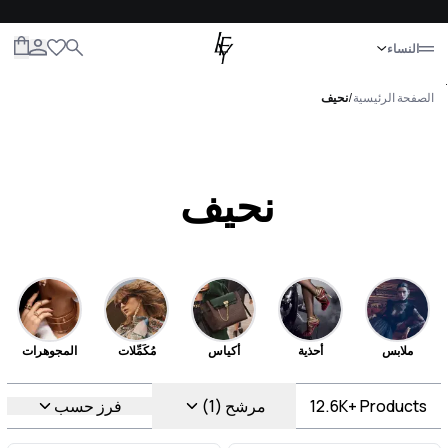
إغلاق
النساء
الكل
النساء
الرجال
الأطفال
الحياة
.
الصفحة الرئيسية
/
نحيف
نحيف
ملابس
أحذية
أكياس
مُكَمِّلات
المجوهرات
Products
12.6K+
مرشح (1)
فرز حسب