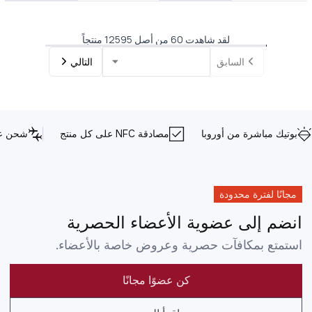
لقد شاهدت 60 من أصل 12595 منتجاً
السابق
التالي
بوتيك مباشرة من أوروبا
مصادقة NFC على كل منتج
شحن عا
مجانًا لفترة محدودة
انضم إلى عضوية الأعضاء الحصرية
استمتع بمكافآت حصرية وعروض خاصة بالأعضاء.
كن عضوًا مجانًا