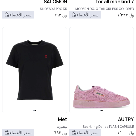
SALOMON
7 for all mankind
SHOES XA PRO 3D
MODERN DOJO TAILORLESS COLORED
TENCEL BLANC
﷼
١٬٢٣٧
سعر الأعضاء
﷼
٦٩٢
سعر الأعضاء
Met
AUTRY
Sparkling Dallas FLASH CAPSULE
تيشيرت
﷼
١٬٠٠٠
سعر الأعضاء
﷼
٦٩٢
سعر الأعضاء