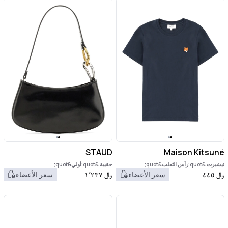
STAUD
Maison Kitsuné
تيشيرت &quot;رأس الثعلب&quot;
حقيبة &quot;أولي&quot;
﷼
٤٤٥
سعر الأعضاء
﷼
١٬٢٣٧
سعر الأعضاء