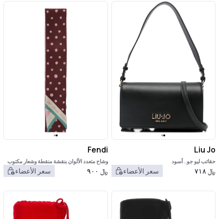
Fendi
Liu Jo
حقائب ليو جو.. أسود
وشاح متعدد الألوان بنقشة منقطة وشعار مكتوب
بحروف من الحرير للنساء
﷼
٧١٨
سعر الأعضاء
﷼
٩٠٠
سعر الأعضاء