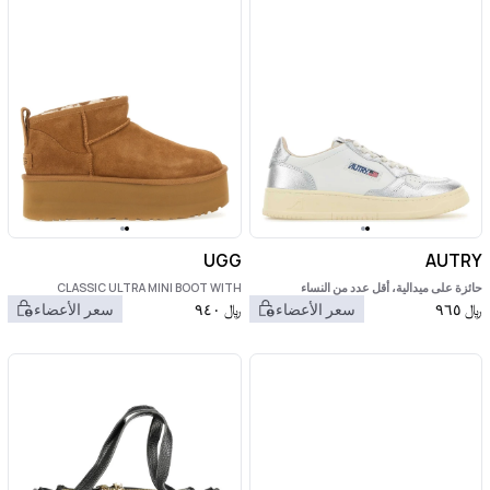
UGG
AUTRY
حائزة على ميدالية، أقل عدد من النساء
CLASSIC ULTRA MINI BOOT WITH
PLATFORM
﷼
٩٦٥
سعر الأعضاء
﷼
٩٤٠
سعر الأعضاء