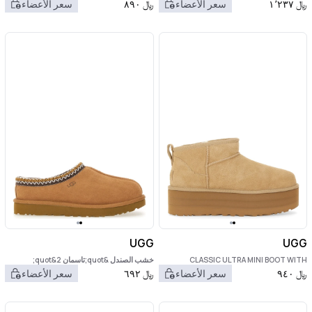
﷼
١٬٢٣٧
سعر الأعضاء
﷼
٨٩٠
سعر الأعضاء
UGG
UGG
CLASSIC ULTRA MINI BOOT WITH
خشب الصندل &quot;تاسمان 2&quot;
PLATFORM
﷼
٩٤٠
سعر الأعضاء
﷼
٦٩٢
سعر الأعضاء