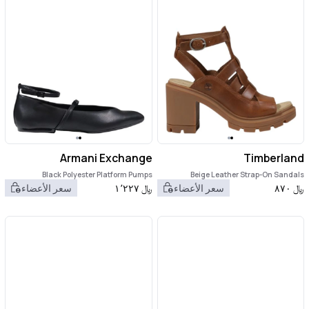
Armani Exchange
Timberland
Black Polyester Platform Pumps
Beige Leather Strap-On Sandals
﷼
٨٧٠
سعر الأعضاء
﷼
١٬٢٢٧
سعر الأعضاء