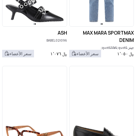
ASH
MAX MARA SPORTMAX
DENIM
BABEL02|096
جينز &quot;نافاتا&quot;
﷼
١٬٠٥٠
سعر الأعضاء
﷼
١٬٠٧٦
سعر الأعضاء